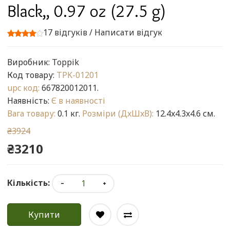
Black,, 0.97 oz (27.5 g)
17 відгуків
/
Написати відгук
Виробник:
Toppik
Код товару:
TPK-01201
upc код:
667820012011.
Наявність:
Є в наявності
Вага товару:
0.1 кг.
Розміри (ДxШxВ):
12.4x4.3x4.6 см.
₴3924
₴3210
Кількість:
Купити