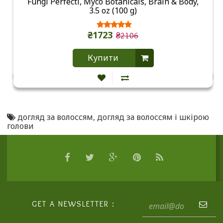
Fungi Perfecti, Myco Botanicals, Brain & Body,
3.5 oz (100 g)
₴1723
₴2106
Купити
догляд за волоссям
,
догляд за волоссям і шкірою
голови
GET A NEWSLETTER :