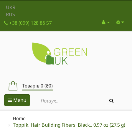
UKR
RUS
+38 (099) 128 86 57
Товарів 0 (₴0)
Menu
Home
Toppik, Hair Building Fibers, Black,, 0.97 oz (27.5 g)