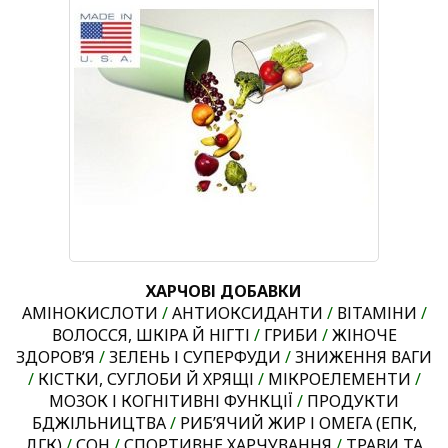
ХАРЧОВІ ДОБАВКИ
АМІНОКИСЛОТИ
/
АНТИОКСИДАНТИ
/
ВІТАМІНИ
/
ВОЛОССЯ, ШКІРА Й НІГТІ
/
ГРИБИ
/
ЖІНОЧЕ
ЗДОРОВ’Я
/
ЗЕЛЕНЬ І СУПЕРФУДИ
/
ЗНИЖЕННЯ ВАГИ
/
КІСТКИ, СУГЛОБИ Й ХРЯЩІ
/
МІКРОЕЛЕМЕНТИ
/
МОЗОК І КОГНІТИВНІ ФУНКЦІЇ
/
ПРОДУКТИ
БДЖІЛЬНИЦТВА
/
РИБ’ЯЧИЙ ЖИР І ОМЕГА (ЕПК,
ДГК)
/
СОН
/
СПОРТИВНЕ ХАРЧУВАННЯ
/
ТРАВИ ТА