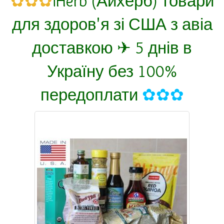
✿✿✿
iHerb (Айхерб) товари
для здоров'я зі США з авіа
доставкою ✈ 5 днів в
Україну без 100%
передоплати
✿✿✿