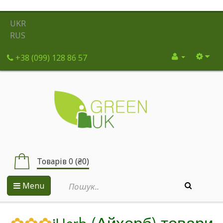
UKR
RUS
+38 (099) 128 86 57
Товарів 0 (₴0)
Menu