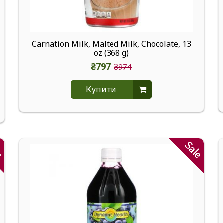
Carnation Milk, Malted Milk, Chocolate, 13
oz (368 g)
₴797
₴974
Купити
le
Sale