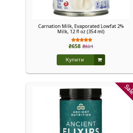
Carnation Milk, Evaporated Lowfat 2%
Milk, 12 fl oz (354 ml)
₴658
₴804
Купити
Sa