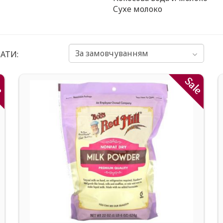
Сухе молоко
АТИ:
le
Sale