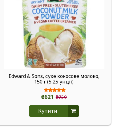
Edward & Sons, сухе кокосове молоко,
150 г (5,25 унції)
₴621
₴759
Купити