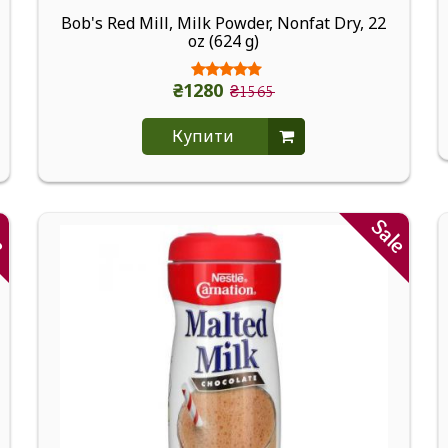
Bob's Red Mill, Milk Powder, Nonfat Dry, 22
oz (624 g)
₴1280
₴1565
Купити
le
Sale