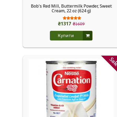
Bob's Red Mill, Buttermilk Powder, Sweet
Cream, 22 oz (624 g)
₴1317
₴1609
Купити
Sa