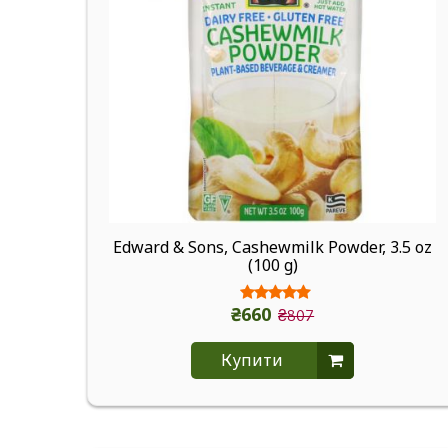
Edward & Sons, Cashewmilk Powder, 3.5 oz
(100 g)
₴660
₴807
Купити