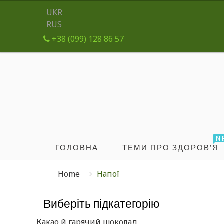
UKR
RUS
+38 (099) 128 86 57
N
ГОЛОВНА
ТЕМИ ПРО ЗДОРОВ'Я
Home
Напої
Виберіть підкатегорію
Какао й гарячий шоколад