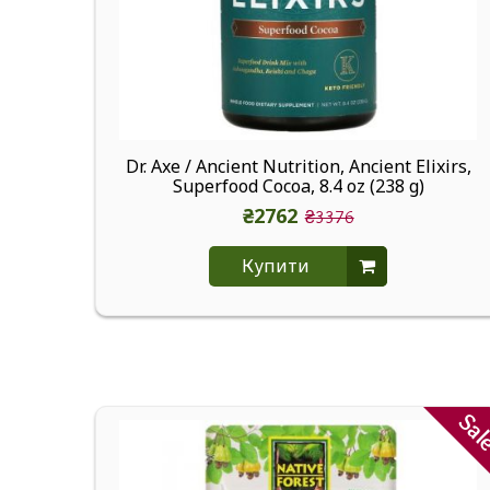
Dr. Axe / Ancient Nutrition, Ancient Elixirs,
Superfood Cocoa, 8.4 oz (238 g)
₴2762
₴3376
Купити
Sa