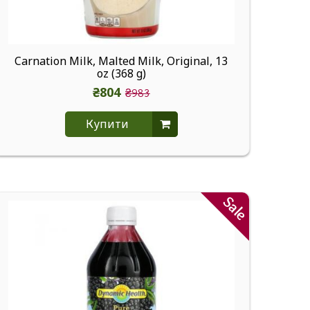
Carnation Milk, Malted Milk, Original, 13
oz (368 g)
₴804
₴983
Купити
Sale