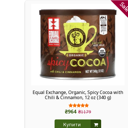
Sa
Equal Exchange, Organic, Spicy Cocoa with
Chili & Cinnamon, 12 oz (340 g)
₴964
₴1179
Купити