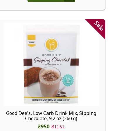
Sale
Good Dee's, Low Carb Drink Mix, Sipping
Chocolate, 9.2 oz (260 g)
₴950
₴1161