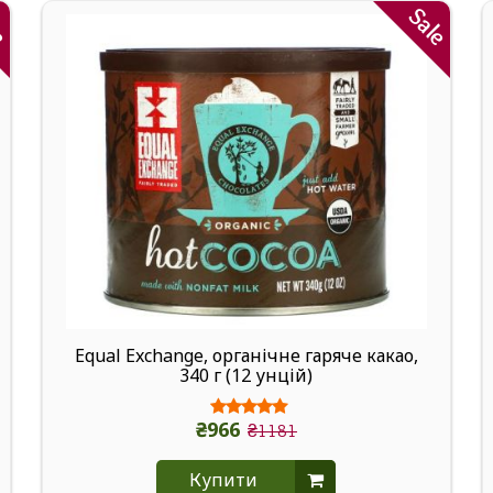
le
Sale
Equal Exchange, органічне гаряче какао,
340 г (12 унцій)
₴966
₴1181
Купити