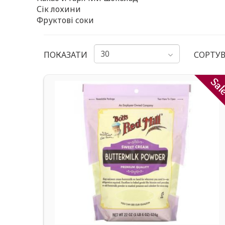
Сік лохини
Фруктові соки
ПОКАЗАТИ
СОРТУВ
Sa