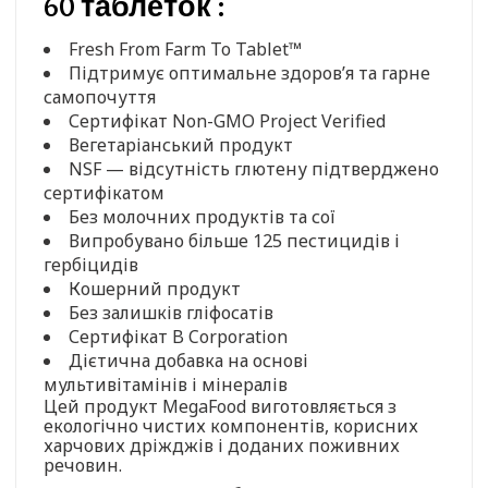
60 таблеток :
Fresh From Farm To Tablet™
Підтримує оптимальне здоров’я та гарне
самопочуття
Сертифікат Non-GMO Project Verified
Вегетаріанський продукт
NSF — відсутність глютену підтверджено
сертифікатом
Без молочних продуктів та сої
Випробувано більше 125 пестицидів і
гербіцидів
Кошерний продукт
Без залишків гліфосатів
Сертифікат B Corporation
Дієтична добавка на основі
мультивітамінів і мінералів
Цей продукт MegaFood виготовляється з
екологічно чистих компонентів, корисних
харчових дріжджів і доданих поживних
речовин.