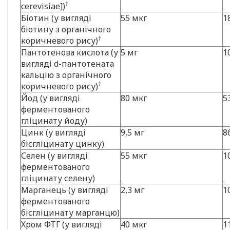
†
cerevisiae])
Біотин (у вигляді
55 мкг
1
біотину з органічного
†
коричневого рису)
Пантотенова кислота (у
5 мг
1
вигляді d-пантотената
кальцію з органічного
†
коричневого рису)
Йод (у вигляді
80 мкг
5
ферментованого
гліцинату йоду)
Цинк (у вигляді
9,5 мг
8
бісгліцинату цинку)
Селен (у вигляді
55 мкг
1
ферментованого
гліцинату селену)
Марганець (у вигляді
2,3 мг
1
ферментованого
бісгліцинату марганцю)
Хром ФТГ (у вигляді
40 мкг
1