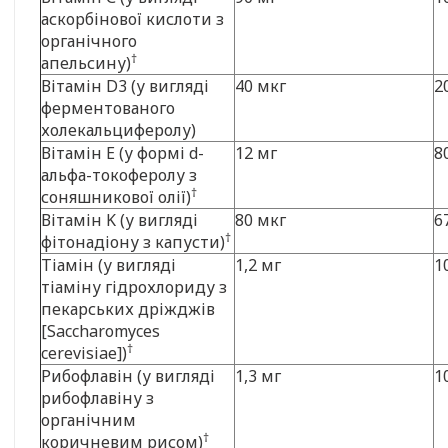
аскорбінової кислоти з
органічного
†
апельсину)
Вітамін D3 (у вигляді
40 мкг
2
ферментованого
холекальциферолу)
Вітамін E (у формі d-
12 мг
8
альфа-токоферолу з
†
соняшникової олії)
Вітамін K (у вигляді
80 мкг
6
†
фітонадіону з капусти)
Тіамін (у вигляді
1,2 мг
1
тіаміну гідрохлориду з
пекарських дріжджів
[Saccharomyces
†
cerevisiae])
Рибофлавін (у вигляді
1,3 мг
1
рибофлавіну з
органічним
†
коричневим рисом)