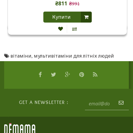
₴811
₴991
Купити
вітаміни
,
мультивітаміни для літніх людей
GET A NEWSLETTER :