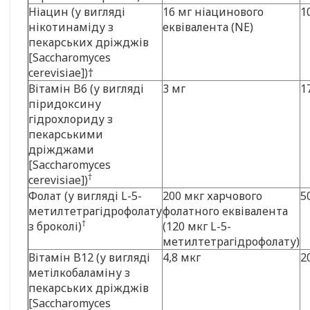
Ніацин (у вигляді
16 мг ніацинового
1
нікотинаміду з
еквівалента (NE)
пекарських дріжджів
[Saccharomyces
cerevisiae])†
Вітамін B6 (у вигляді
3 мг
1
піридоксину
гідрохлориду з
пекарськими
дріжджами
[Saccharomyces
†
cerevisiae])
Фолат (у вигляді L-5-
200 мкг харчового
5
метилтетрагідрофолату
фолатного еквівалента
†
з броколі)
(120 мкг L-5-
метилтетрагідрофолату)
Вітамін B12 (у вигляді
4,8 мкг
2
метілкобаламіну з
пекарських дріжджів
[Saccharomyces