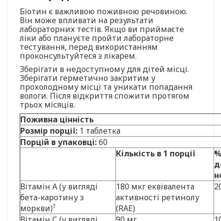
Біотин є важливою поживною речовиною.
Він може впливати на результати
лабораторних тестів. Якщо ви приймаєте
ліки або плануєте пройти лабораторне
тестування, перед використанням
проконсультуйтеся з лікарем.
Зберігати в недоступному для дітей місці.
Зберігати герметично закритим у
прохолодному місці та уникати попадання
вологи. Після відкриття спожити протягом
трьох місяців.
Поживна цінність
Розмір порції:
1 таблетка
Порцій в упаковці:
60
Кількість в 1 порції
%
д
н
Вітамін A (у вигляді
180 мкг еквівалента
2
бета-каротину з
активності ретинолу
†
моркви)
(RAE)
Вітамін С (у вигляді
90 мг
1