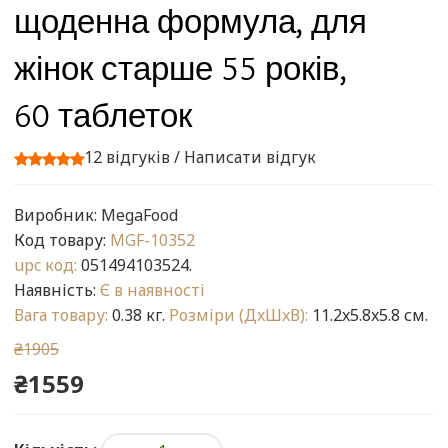
щоденна формула, для
жінок старше 55 років,
60 таблеток
12 відгуків
/
Написати відгук
Виробник:
MegaFood
Код товару:
MGF-10352
upc код:
051494103524.
Наявність:
Є в наявності
Вага товару:
0.38 кг.
Розміри (ДxШxВ):
11.2x5.8x5.8 см.
₴1905
₴1559