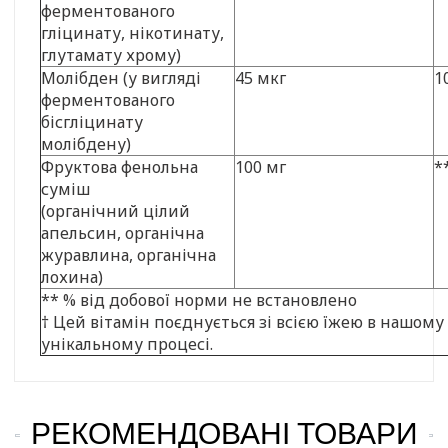
ферментованого
гліцинату, нікотинату,
глутамату хрому)
Молібден (у вигляді
45 мкг
1
ферментованого
бісгліцинату
молібдену)
Фруктова фенольна
100 мг
*
суміш
(органічний цілий
апельсин, органічна
журавлина, органічна
лохина)
** % від добової норми не встановлено
† Цей вітамін поєднується зі всією їжею в нашому
унікальному процесі.
РЕКОМЕНДОВАНІ ТОВАРИ