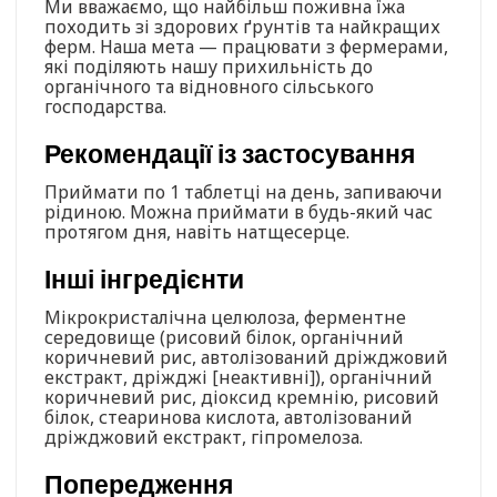
Ми вважаємо, що найбільш поживна їжа
походить зі здорових ґрунтів та найкращих
ферм. Наша мета — працювати з фермерами,
які поділяють нашу прихильність до
органічного та відновного сільського
господарства.
Рекомендації із застосування
Приймати по 1 таблетці на день, запиваючи
рідиною. Можна приймати в будь-який час
протягом дня, навіть натщесерце.
Інші інгредієнти
Мікрокристалічна целюлоза, ферментне
середовище (рисовий білок, органічний
коричневий рис, автолізований дріжджовий
екстракт, дріжджі [неактивні]), органічний
коричневий рис, діоксид кремнію, рисовий
білок, стеаринова кислота, автолізований
дріжджовий екстракт, гіпромелоза.
Попередження