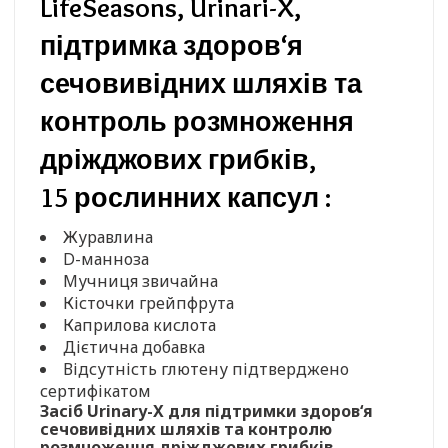
LifeSeasons, Urinari-X,
підтримка здоров‘я
сечовивідних шляхів та
контроль розмноження
дріжджових грибків,
15 рослинних капсул :
Журавлина
D-манноза
Мучниця звичайна
Кісточки грейпфрута
Каприлова кислота
Дієтична добавка
Відсутність глютену підтверджено
сертифікатом
Засіб Urinary-X для підтримки здоров‘я
сечовивідних шляхів та контролю
розмноження дріжджових грибків