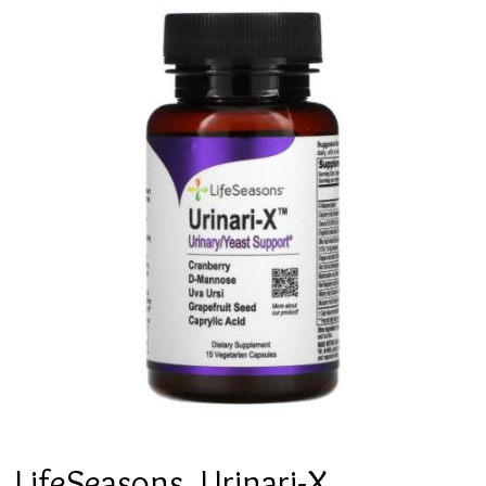
LifeSeasons, Urinari-X,