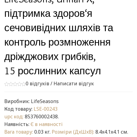
підтримка здоров‘я
сечовивідних шляхів та
контроль розмноження
дріжджових грибків,
15 рослинних капсул
0 відгуків
/
Написати відгук
Виробник:
LifeSeasons
Код товару:
LSE-00243
upc код:
853760002438.
Наявність:
Є в наявності
Вага товару:
0.03 кг.
Розміри (ДxШxВ):
8.4x4.1x4.1 см.