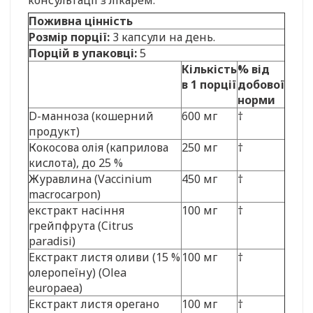
Поживна цінність
Розмір порції:
3 капсули на день.
Порцій в упаковці:
5
Кількість
% від
в 1 порції
добової
норми
D-манноза (кошерний
600 мг
†
продукт)
Кокосова олія (каприлова
250 мг
†
кислота), до 25 %
Журавлина (Vaccinium
450 мг
†
macrocarpon)
екстракт насіння
100 мг
†
грейпфрута (Citrus
paradisi)
Екстракт листя оливи (15 %
100 мг
†
олеропеїну) (Olea
europaea)
Екстракт листя орегано
100 мг
†