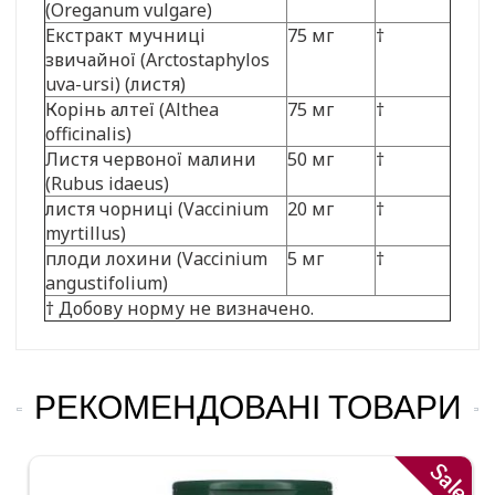
(Oreganum vulgare)
Екстракт мучниці
75 мг
†
звичайної (Arctostaphylos
uva-ursi) (листя)
Корінь алтеї (Althea
75 мг
†
officinalis)
Листя червоної малини
50 мг
†
(Rubus idaeus)
листя чорниці (Vaccinium
20 мг
†
myrtillus)
плоди лохини (Vaccinium
5 мг
†
angustifolium)
† Добову норму не визначено.
РЕКОМЕНДОВАНІ ТОВАРИ
Sale