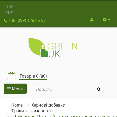
UKR
RUS
+38 (099) 128 86 57
Товарів 0 (₴0)
Menu
Home
Харчові добавки
Трави та гомеопатія
LifeSeasons, Urinari-X, підтримка здоров‘я сечо