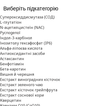
Виберіть підкатегорію
Cупероксиддисмутаза (СОД)
L-глутатіон
N-ацетилцистеїн (NAC)
Pycnogenol
Індол-3-карбінол
Інозитолу гексафосфат (IP6)
Альфа-ліпоєва кислота
Антиоксидантні засоби
Астаксантин
Бенфотіамін
Бета-каротин
Вишня й черешня
Екстракт виноградних кісточок
Екстракт зеленого чаю
Екстракт кісточок грейпфрута
Екстракт соснової кори
Кверцетин
Коензим Q10 (CoQ10)