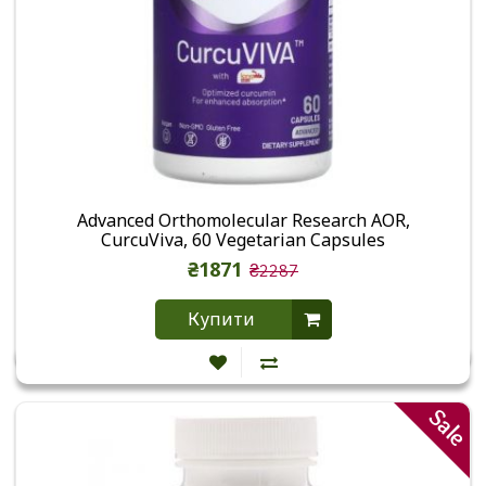
Advanced Orthomolecular Research AOR,
CurcuViva, 60 Vegetarian Capsules
₴1871
₴2287
Купити
Sale