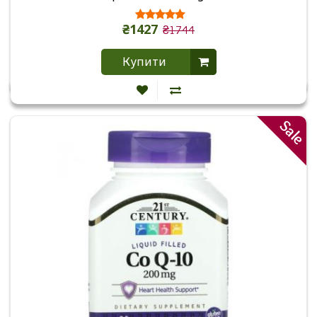
₴1427
₴1744
Купити
Sale