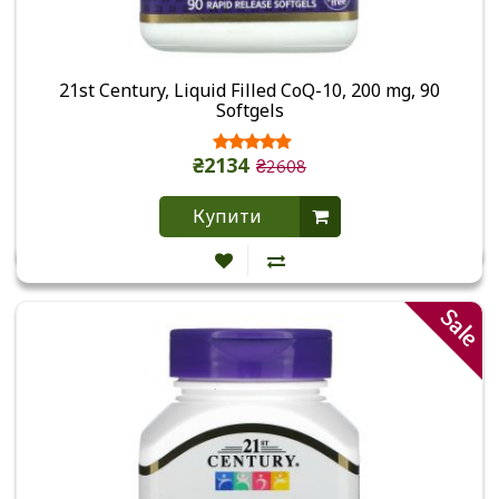
21st Century, Liquid Filled CoQ-10, 200 mg, 90
Softgels
₴2134
₴2608
Купити
Sale