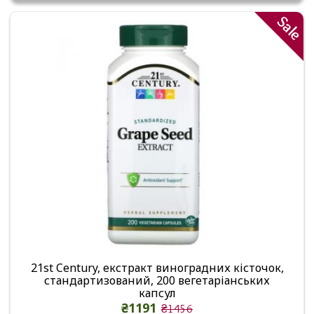
Sale
21st Century, екстракт виноградних кісточок,
стандартизований, 200 вегетаріанських
капсул
₴1191
₴1456