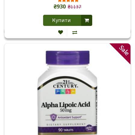
₴930
₴1137
Купити
Sale