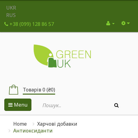
UKR
RUS
+38 (099) 128 86 57
Товарів 0 (₴0)
Menu
Home
Харчові добавки
Антиоксиданти