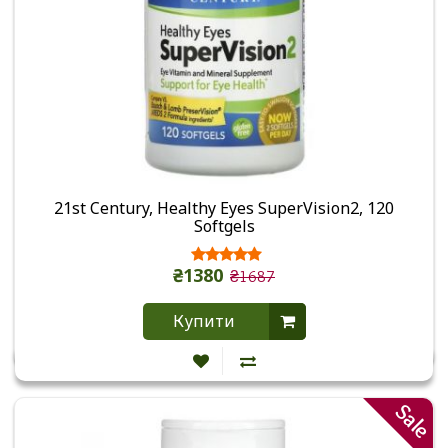
21st Century, Healthy Eyes SuperVision2, 120
Softgels
₴1380
₴1687
Купити
Sale