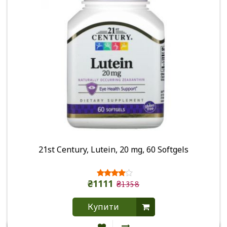
21st Century, Lutein, 20 mg, 60 Softgels
₴1111
₴1358
Купити