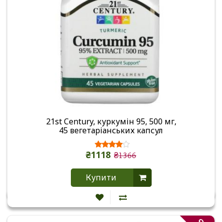
21st Century, куркумін 95, 500 мг,
45 вегетаріанських капсул
₴1118
₴1366
Купити