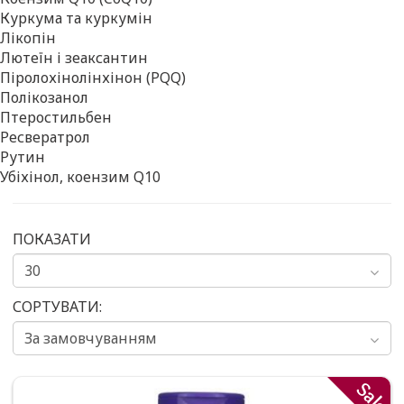
Куркума та куркумін
Лікопін
Лютеїн і зеаксантин
Піролохінолінхінон (PQQ)
Полікозанол
Птеростильбен
Ресвератрол
Рутин
Убіхінол, коензим Q10
ПОКАЗАТИ
СОРТУВАТИ:
Sale