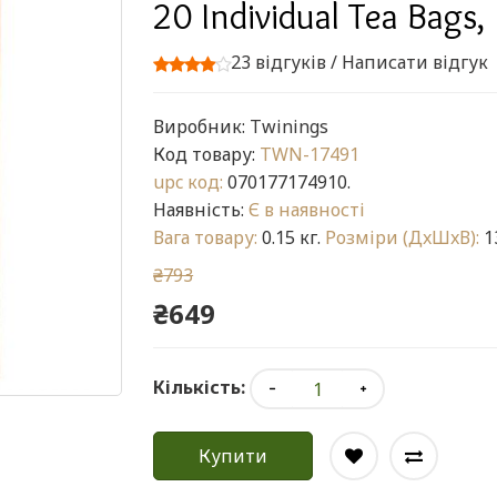
20 Individual Tea Bags,
23 відгуків
/
Написати відгук
Виробник:
Twinings
Код товару:
TWN-17491
upc код:
070177174910.
Наявність:
Є в наявності
Вага товару:
0.15 кг.
Розміри (ДxШxВ):
13
₴793
₴649
Кількість:
Купити