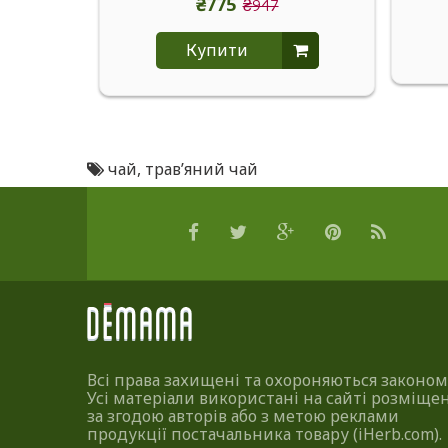
₴775
₴947
Купити
чай
,
трав’яний чай
Всі права захищені та охороняються законом
Усі матеріали використані на сайті розміщен
за згодою авторів або з метою реклами
продукції постачальника товару (iHerb.com).