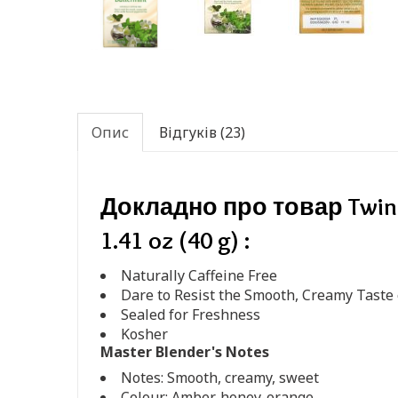
Опис
Відгуків (23)
Докладно про товар Twinings
1.41 oz (40 g) :
Naturally Caffeine Free
Dare to Resist the Smooth, Creamy Taste 
Sealed for Freshness
Kosher
Master Blender's Notes
Notes: Smooth, creamy, sweet
Colour: Amber, honey-orange