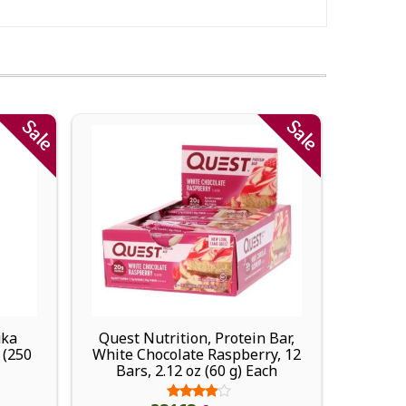
Sale
Sale
uka
Quest Nutrition, Protein Bar,
Solg
 (250
White Chocolate Raspberry, 12
Bars, 2.12 oz (60 g) Each