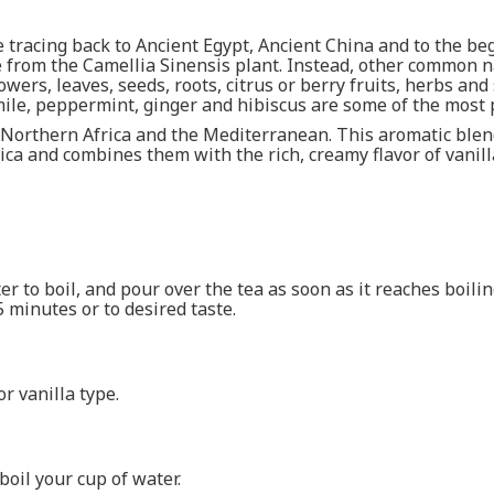
tracing back to Ancient Egypt, Ancient China and to the beg
ade from the Camellia Sinensis plant. Instead, other common 
wers, leaves, seeds, roots, citrus or berry fruits, herbs an
omile, peppermint, ginger and hibiscus are some of the most
 Northern Africa and the Mediterranean. This aromatic blen
a and combines them with the rich, creamy flavor of vanilla 
ter to boil, and pour over the tea as soon as it reaches boili
5 minutes or to desired taste.
r vanilla type.
oil your cup of water.