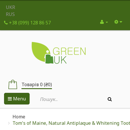
UKR
RUS
+38 (099) 128 86 57
Товарів 0 (₴0)
Menu
Home
Tom's of Maine, Natural Antiplaque & Whitening Toothp