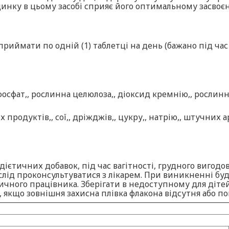
цинку в цьому засобі сприяє його оптимальному засвоєн
приймати по одній (1) таблетці на день (бажано під час
осфат,, рослинна целюлоза,, діоксид кремнію,, рослин
 продуктів,, сої,, дріжджів,, цукру,, натрію,, штучних 
дієтичних добавок, під час вагітності, грудного вигодо
слід проконсультуватися з лікарем. При виникненні бу
ого працівника. Зберігати в недоступному для дітей м
, якщо зовнішня захисна плівка флакона відсутня або п