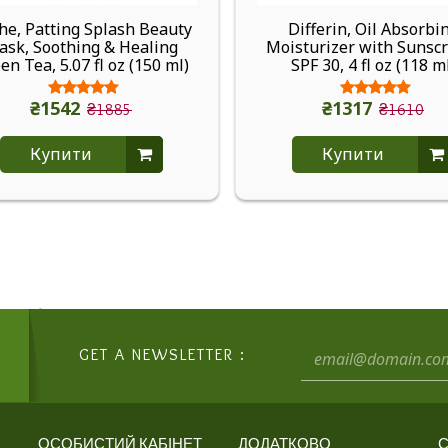
the, Patting Splash Beauty
Differin, Oil Absorbi
ask, Soothing & Healing
Moisturizer with Sunsc
en Tea, 5.07 fl oz (150 ml)
SPF 30, 4 fl oz (118 m
₴1542
₴1317
₴1885
₴1610
Купити
Купити
GET A NEWSLETTER :
ОСОБИСТИЙ КАБІНЕТ
ДОДАТКОВО
С