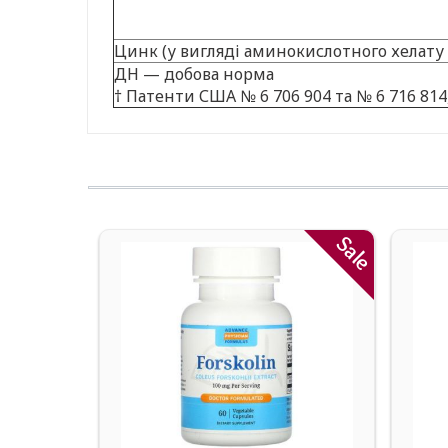
Цинк (у вигляді аминокислотного хелату
ДН — добова норма
† Патенти США № 6 706 904 та № 6 716 814, 
Sale