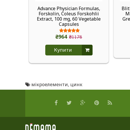
Advance Physician Formulas,
Bli
Forskolin, Coleus Forskohlii
M
Extract, 100 mg, 60 Vegetable
Gre
Capsules
₴964
₴1178
Купити
мікроелементи
,
цинк