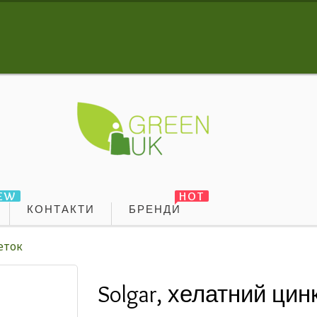
EW
HOT
КОНТАКТИ
БРЕНДИ
еток
Solgar, хелатний цин