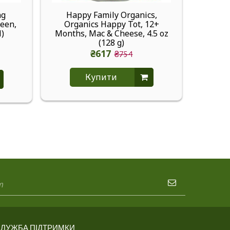
ng
Happy Family Organics,
Hero C
reen,
Organics Happy Tot, 12+
Superc
l)
Months, Mac & Cheese, 4.5 oz
(128 g)
₴617
₴754
Купити
ЛУЖБА ПІДТРИМКИ