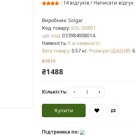
14 відгуків
/
Написати відгук
Виробник:
Solgar
Код товару:
SOL-00801
upc код:
033984008014.
Наявність:
Є в наявності
Вага товару:
0.57 кг.
Розміри (ДxШxВ):
6.
₴1819
₴1488
Кількість:
Купити
Підтримка по: