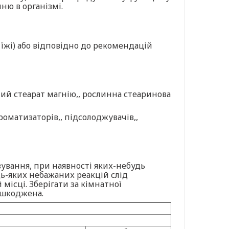
ню в організмі.
 їжі) або відповідно до рекомендацій
ний стеарат магнію,, рослинна стеаринова
ароматизаторів,, підсолоджувачів,,
вування, при наявності яких-небудь
дь-яких небажаних реакцій слід
ісці. Зберігати за кімнатної
ошкоджена.