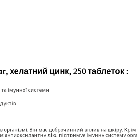
r, хелатний цинк, 250 таблеток :
 та імунної системи
дуктів
 організмі. Він має доброчинний вплив на шкіру. Крім т
має антиоксидантну дію, підтримує імунну систему орг