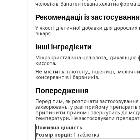
чоловіків. Запатентована хелатна форма 
Рекомендації із застосування
У якості дієтичної добавки для дорослих 
лікаря.
Інші інгредієнти
Мікрокристалічна целюлоза,, дикальцію ф
кислота.
Не містить:
глютену,, пшениці,, молочних
консервантів і барвників.
Попередження
Перед тим, як розпочати застосовування 
захворювань, у разі прийому препаратів 
припинити прийом і звернутись до медичн
температури. Не застосовувати препарат
Поживна цінність
Розмір порції:
1 таблетка