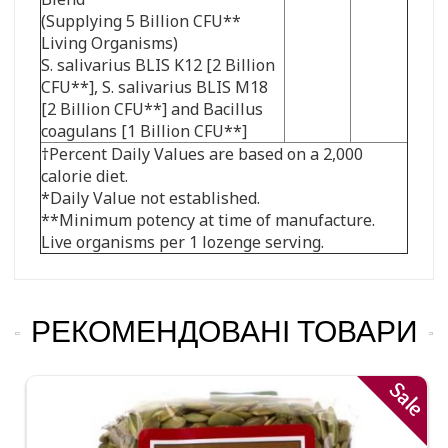
(Supplying 5 Billion CFU**
Living Organisms)
S. salivarius BLIS K12 [2 Billion
CFU**], S. salivarius BLIS M18
[2 Billion CFU**] and Bacillus
coagulans [1 Billion CFU**]
†Percent Daily Values are based on a 2,000
calorie diet.
*Daily Value not established.
**Minimum potency at time of manufacture.
Live organisms per 1 lozenge serving.
РЕКОМЕНДОВАНІ ТОВАРИ
Sale