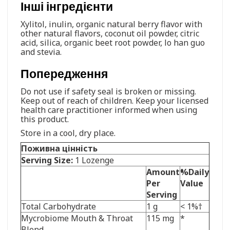
Інші інгредієнти
Xylitol, inulin, organic natural berry flavor with
other natural flavors, coconut oil powder, citric
acid, silica, organic beet root powder, lo han guo
and stevia.
Попередження
Do not use if safety seal is broken or missing.
Keep out of reach of children. Keep your licensed
health care practitioner informed when using
this product.
Store in a cool, dry place.
Поживна цінність
Serving Size:
1 Lozenge
Amount
%Daily
Per
Value
Serving
Total Carbohydrate
1 g
< 1%†
Mycrobiome Mouth & Throat
115 mg
*
Blend