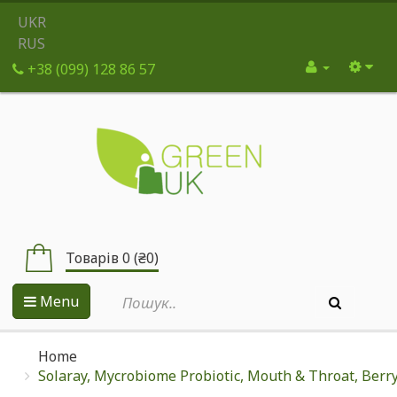
UKR
RUS
+38 (099) 128 86 57
Товарів 0 (₴0)
Menu
Home
Solaray, Mycrobiome Probiotic, Mouth & Throat, Berry 