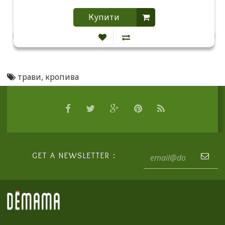
Купити
трави
,
кропива
GET A NEWSLETTER :