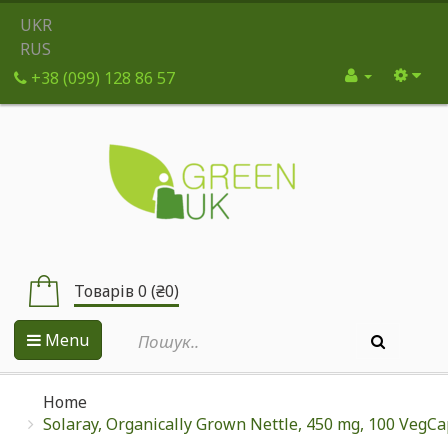
UKR
RUS
+38 (099) 128 86 57
Товарів 0 (₴0)
Menu
Home
Solaray, Organically Grown Nettle, 450 mg, 100 VegC