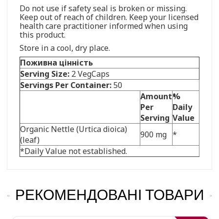
Do not use if safety seal is broken or missing.
Keep out of reach of children. Keep your licensed
health care practitioner informed when using
this product.
Store in a cool, dry place.
Поживна цінність
Serving Size:
2 VegCaps
Servings Per Container:
50
Amount
%
Per
Daily
Serving
Value
Organic Nettle (Urtica dioica)
900 mg
*
(leaf)
*Daily Value not established.
РЕКОМЕНДОВАНІ ТОВАРИ