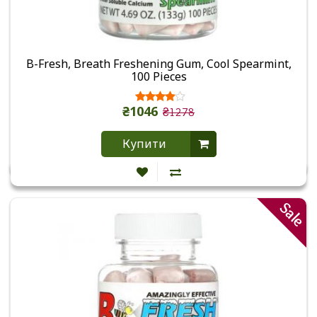
B-Fresh, Breath Freshening Gum, Cool Spearmint,
100 Pieces
₴1046
₴1278
Купити
Sale