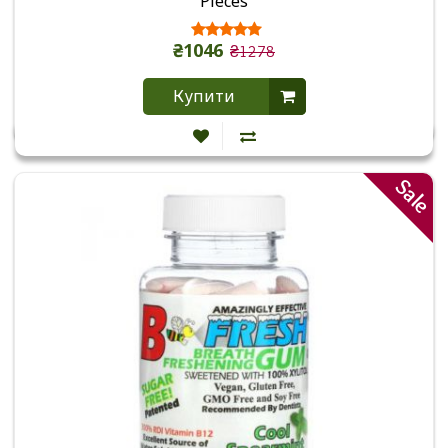
Pieces
₴1046
₴1278
Купити
Sale