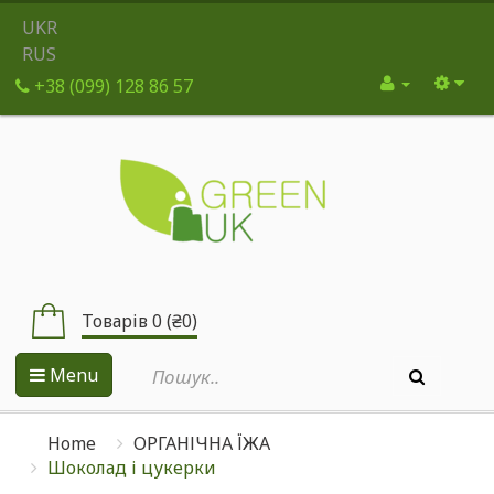
UKR
RUS
+38 (099) 128 86 57
Товарів 0 (₴0)
Menu
Home
ОРГАНІЧНА ЇЖА
Шоколад і цукерки