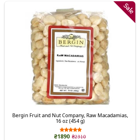
Sale
Bergin Fruit and Nut Company, Raw Macadamias,
16 oz (454 g)
₴1890
₴2310