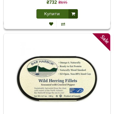
₴732
₴895
Купити
Sale