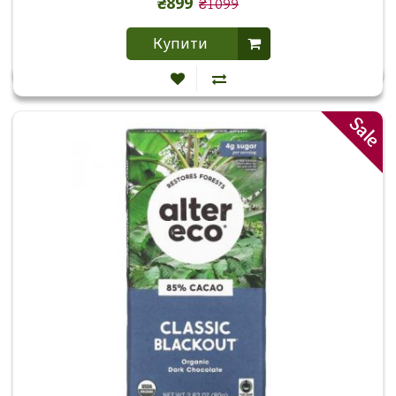
₴899
₴1099
Купити
Sale