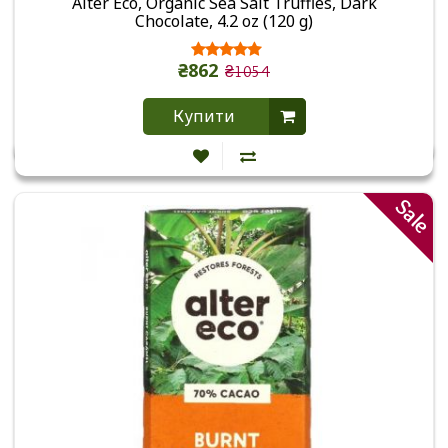
Alter Eco, Organic Sea Salt Truffles, Dark
Chocolate, 4.2 oz (120 g)
₴862
₴1054
Купити
Sale