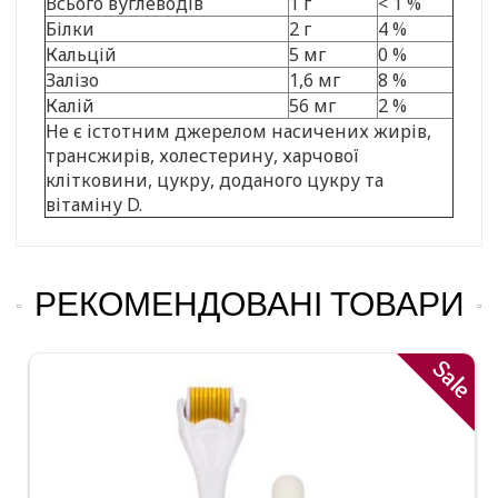
Всього вуглеводів
1 г
< 1 %
Білки
2 г
4 %
Кальцій
5 мг
0 %
Залізо
1,6 мг
8 %
Калій
56 мг
2 %
Не є істотним джерелом насичених жирів,
трансжирів, холестерину, харчової
клітковини, цукру, доданого цукру та
вітаміну D.
РЕКОМЕНДОВАНІ ТОВАРИ
Sale