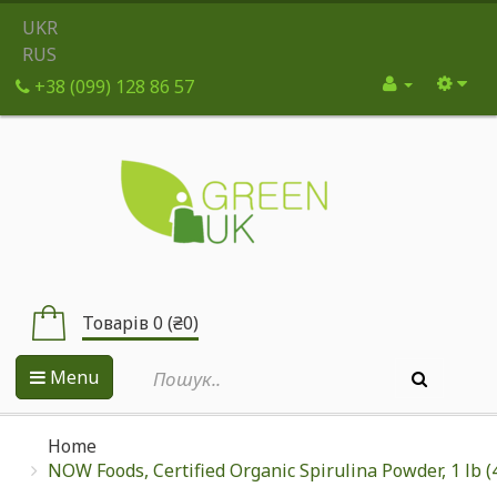
UKR
RUS
+38 (099) 128 86 57
Товарів 0 (₴0)
Menu
Home
NOW Foods, Certified Organic Spirulina Powder, 1 lb (