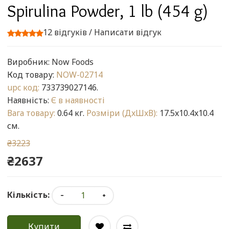
Spirulina Powder, 1 lb (454 g)
12 відгуків
/
Написати відгук
Виробник:
Now Foods
Код товару:
NOW-02714
upc код:
733739027146.
Наявність:
Є в наявності
Вага товару:
0.64 кг.
Розміри (ДxШxВ):
17.5x10.4x10.4
см.
₴3223
₴2637
Кількість:
Купити