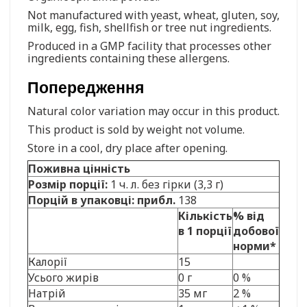
Not manufactured with yeast, wheat, gluten, soy,
milk, egg, fish, shellfish or tree nut ingredients.
Produced in a GMP facility that processes other
ingredients containing these allergens.
Попередження
Natural color variation may occur in this product.
This product is sold by weight not volume.
Store in a cool, dry place after opening.
Поживна цінність
Розмір порції:
1 ч. л. без гірки (3,3 г)
Порцій в упаковці: прибл.
138
Кількість
% від
в 1 порції
добової
норми*
Калорії
15
Усього жирів
0 г
0 %
Натрій
35 мг
2 %