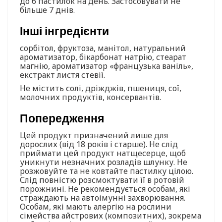
до 6 пастилок на день. Застосовувати не
більше 7 днів.
Інші інгредієнти
сорбітол, фруктоза, манітол, натуральний
ароматизатор, бікарбонат натрію, стеарат
магнію, ароматизатор «французька ваніль»,
екстракт листя стевії.
Не містить солі, дріжджів, пшениця, сої,
молочних продуктів, консервантів.
Попередження
Цей продукт призначений лише для
дорослих (від 18 років і старше). Не слід
приймати цей продукт натщесерце, щоб
уникнути незначних розладів шлунку. Не
розжовуйте та не ковтайте пастилку цілою.
Слід повністю розсмоктувати її в ротовій
порожнині. Не рекомендується особам, які
страждають на автоімунні захворювання.
Особам, які мають алергію на рослини
сімейства айстрових (композитних), зокрема