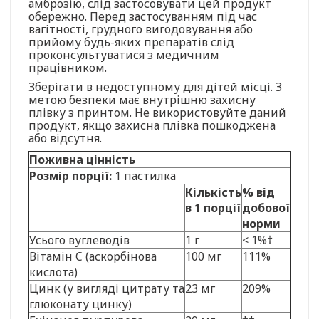
амброзію, слід застосовувати цей продукт
обережно. Перед застосуванням під час
вагітності, грудного вигодовування або
прийому будь-яких препаратів слід
проконсультуватися з медичним
працівником.
Зберігати в недоступному для дітей місці. З
метою безпеки має внутрішню захисну
плівку з принтом. Не використовуйте даний
продукт, якщо захисна плівка пошкоджена
або відсутня.
Поживна цінність
Розмір порції:
1 пастилка
Кількість
% від
в 1 порції
добової
норми
Усього вуглеводів
1 г
< 1%†
Вітамін C (аскорбінова
100 мг
111%
кислота)
Цинк (у вигляді цитрату та
23 мг
209%
глюконату цинку)