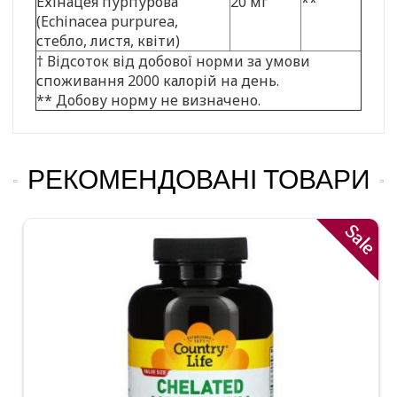
Ехінацея пурпурова
20 мг
**
(Echinacea purpurea,
стебло, листя, квіти)
† Відсоток від добової норми за умови
споживання 2000 калорій на день.
** Добову норму не визначено.
РЕКОМЕНДОВАНІ ТОВАРИ
Sale