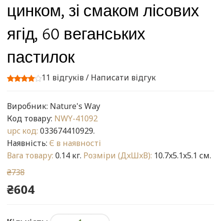
цинком, зі смаком лісових
ягід, 60 веганських
пастилок
11 відгуків
/
Написати відгук
Виробник:
Nature's Way
Код товару:
NWY-41092
upc код:
033674410929.
Наявність:
Є в наявності
Вага товару:
0.14 кг.
Розміри (ДxШxВ):
10.7x5.1x5.1 см.
₴738
₴604