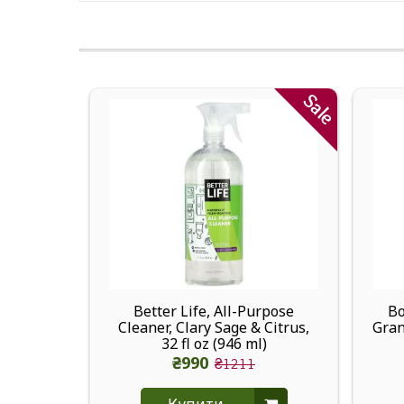
Sale
Better Life, All-Purpose
Bo
Cleaner, Clary Sage & Citrus,
Gran
32 fl oz (946 ml)
₴990
₴1211