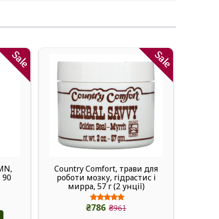
Sale
Sale
MN,
Country Comfort, трави для
Dr.
, 90
роботи мозку, гідрастис і
Mout
мирра, 57 г (2 унції)
Wildbe
₴786
₴961