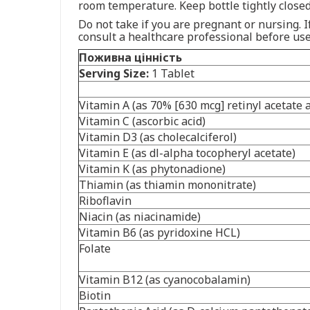
room temperature. Keep bottle tightly closed
Do not take if you are pregnant or nursing. 
consult a healthcare professional before use
Поживна цінність
Serving Size:
1 Tablet
Vitamin A (as 70% [630 mcg] retinyl acetate
Vitamin C (ascorbic acid)
Vitamin D3 (as cholecalciferol)
Vitamin E (as dl-alpha tocopheryl acetate)
Vitamin K (as phytonadione)
Thiamin (as thiamin mononitrate)
Riboflavin
Niacin (as niacinamide)
Vitamin B6 (as pyridoxine HCL)
Folate
Vitamin B12 (as cyanocobalamin)
Biotin