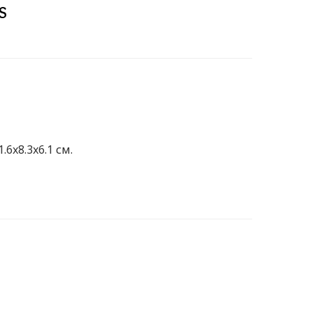
s
.6x8.3x6.1 см.