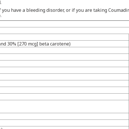
.
If you have a bleeding disorder, or if you are taking Coumad
.
 and 30% [270 mcg] beta carotene)