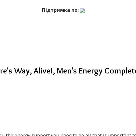
Підтримка по:
 Way, Alive!, Men's Energy Complete 
ou the energy support you need to do all that is important t