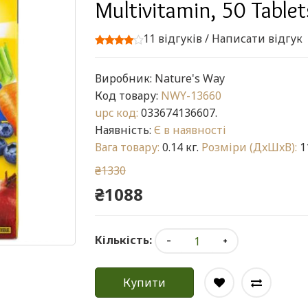
Multivitamin, 50 Tablet
11 відгуків
/
Написати відгук
Виробник:
Nature's Way
Код товару:
NWY-13660
upc код:
033674136607.
Наявність:
Є в наявності
Вага товару:
0.14 кг.
Розміри (ДxШxВ):
11
₴1330
₴1088
Кількість:
Купити