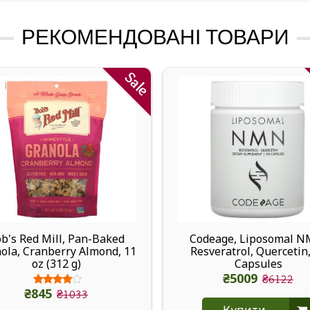
РЕКОМЕНДОВАНІ ТОВАРИ
Sale
b's Red Mill, Pan-Baked
Codeage, Liposomal N
ola, Cranberry Almond, 11
Resveratrol, Quercetin
oz (312 g)
Capsules
₴5009
₴6122
₴845
₴1033