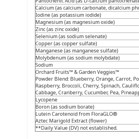
Pantothenic Acid (as D-calcium pantothenat
Calcium (as calcium carbonate, dicalcium p
Iodine (as potassium iodide)
Magnesium (as magnesium oxide)
Zinc (as zinc oxide)
Selenium (as sodium selenate)
Copper (as copper sulfate)
Manganese (as manganese sulfate)
Molybdenum (as sodium molybdate)
Sodium
Orchard Fruits™ & Garden Veggies™
Powder Blend: Blueberry, Orange, Carrot, Po
Raspberry, Broccoli, Cherry, Spinach, Caulif
Cabbage, Cranberry, Cucumber, Pea, Pineap
Lycopene
Boron (as sodium borate)
Lutein Carotenoid from FloraGLO
®
Aztec Marigold Extract (flower)
**Daily Value (DV) not established.