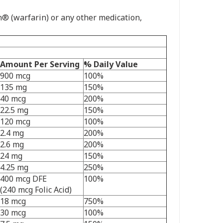
in® (warfarin) or any other medication,
Amount Per Serving
% Daily Value
900 mcg
100%
135 mg
150%
40 mcg
200%
22.5 mg
150%
120 mcg
100%
2.4 mg
200%
2.6 mg
200%
24 mg
150%
4.25 mg
250%
400 mcg DFE
100%
(240 mcg Folic Acid)
18 mcg
750%
30 mcg
100%