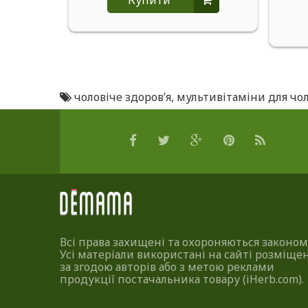
Купити
чоловіче здоров’я
,
мультивітаміни для чол
Всі права захищені та охороняються законом
Усі матеріали використані на сайті розміщен
за згодою авторів або з метою реклами
продукції постачальника товару (iHerb.com).