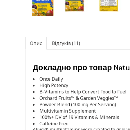
Опис
Відгуків (11)
Докладно про товар Nature's
Once Daily
High Potency
B-Vitamins to Help Convert Food to Fuel
Orchard Fruits™ & Garden Veggies™
Powder Blend (100 mg Per Serving)
Multivitamin Supplement
100%+ DV of 19 Vitamins & Minerals
Caffeine Free
Alive!® multivitamins were created to give y