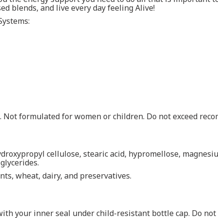
d blends, and live every day feeling Alive!
Systems:
od. Not formulated for women or children. Do not exceed re
ydroxypropyl cellulose, stearic acid, hypromellose, magnesi
iglycerides.
nts, wheat, dairy, and preservatives.
ith your inner seal under child-resistant bottle cap. Do not 