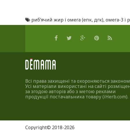
риб’ячий жир і омега (епк
,
дгк)
,
омега-3 і
Всі права захищені та охороняються законом
Усі матеріали використані на сайті розміщен
за згодою авторів або з метою реклами
продукції постачальника товару (iHerb.com).
Copyright© 2018-2026