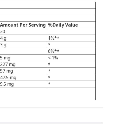
Amount Per Serving
%Daily Value
20
4 g
1%**
3 g
*
6%**
5 mg
< 1%
227 mg
*
57 mg
*
47.5 mg
*
9.5 mg
*