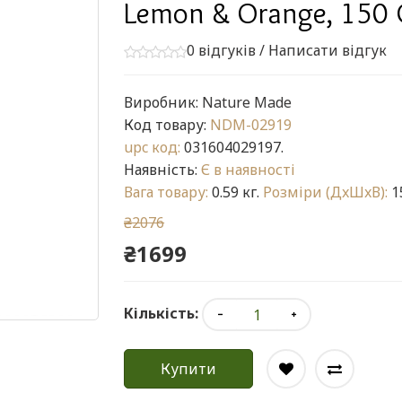
Lemon & Orange, 150
0 відгуків
/
Написати відгук
Виробник:
Nature Made
Код товару:
NDM-02919
upc код:
031604029197.
Наявність:
Є в наявності
Вага товару:
0.59 кг.
Розміри (ДxШxВ):
15
₴2076
₴1699
Кількість:
Купити