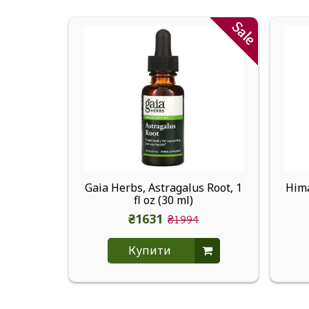
Sale
Gaia Herbs, Astragalus Root, 1
Hima
fl oz (30 ml)
₴1631
₴1994
Купити