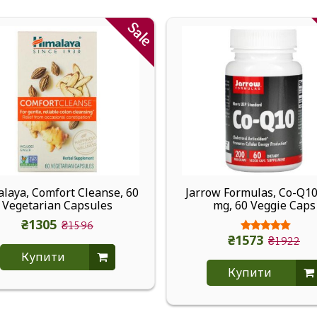
Sale
laya, Comfort Cleanse, 60
Jarrow Formulas, Co-Q10
Vegetarian Capsules
mg, 60 Veggie Caps
₴1305
₴1596
₴1573
₴1922
Купити
Купити