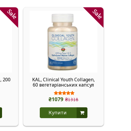
Sale
Sale
, 200
KAL, Clinical Youth Collagen,
L.A.
60 вегетаріанських капсул
Concea
₴1079
₴1318
Купити