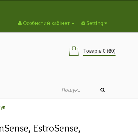
Особистий кабінет
Setting
Товарів 0 (₴0)
сул
nSense, EstroSense,