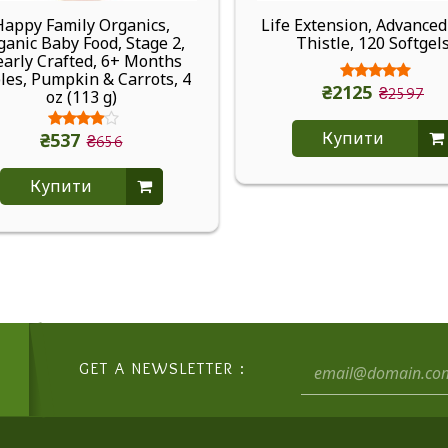
Happy Family Organics,
Life Extension, Advanced
ganic Baby Food, Stage 2,
Thistle, 120 Softgel
early Crafted, 6+ Months
les, Pumpkin & Carrots, 4
₴2125
₴2597
oz (113 g)
Купити
₴537
₴656
Купити
GET A NEWSLETTER :