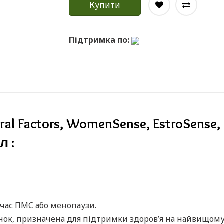
Купити
Підтримка по:
al Factors, WomenSense, EstroSens
л :
 час ПМС або менопаузи.
нок, призначена для підтримки здоров’я на найвищому 