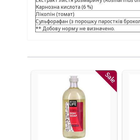
Екстракт листя розмарину (Rosmarinus offi
Карнозна кислота (6 %)
Лікопін (томат)
Сульфорафан (з порошку паростків брокол
** Добову норму не визначено.
Sale