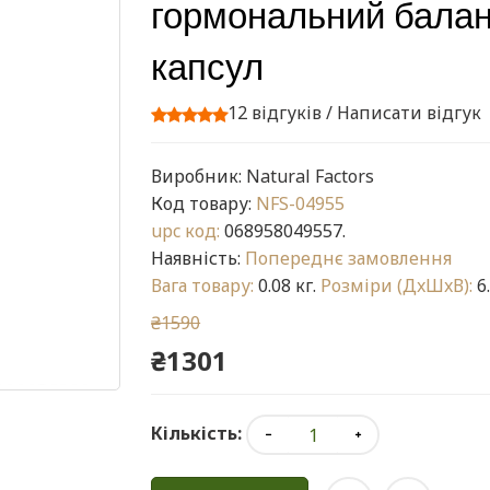
гормональний баланс
капсул
12 відгуків
/
Написати відгук
Виробник:
Natural Factors
Код товару:
NFS-04955
upc код:
068958049557.
Наявність:
Попереднє замовлення
Вага товару:
0.08 кг.
Розміри (ДxШxВ):
6.
₴1590
₴1301
Кількість: