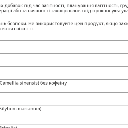
 добавок під час вагітності, планування вагітності, г
ерації або за наявності захворювань слід проконсультува
нь безпеки. Не використовуйте цей продукт, якщо захи
ення свіжості.
amellia sinensis) без кофеїну
Silybum marianum)