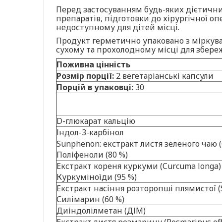
Перед застосуванням будь-яких дієтичних
препаратів, підготовки до хірургічної оп
недоступному для дітей місці.
Продукт герметично упаковано з міркува
сухому та прохолодному місці для збереж
Поживна цінність
Розмір порції:
2 вегетаріанські капсули
Порцій в упаковці:
30
D-глюкарат кальцію
Індол-3-карбінол
Sunphenon: екстракт листя зеленого чаю (C
Поліфеноли (80 %)
Екстракт кореня куркуми (Curcuma longa)
Куркуміноїди (95 %)
Екстракт насіння розторопші плямистої (
Силімарин (60 %)
Диіндолілметан (ДІМ)