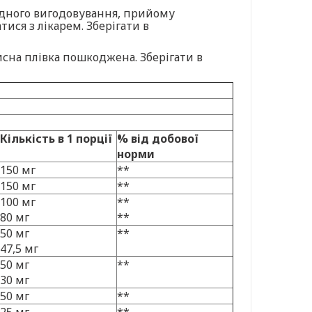
рудного вигодовування, прийому
тися з лікарем. Зберігати в
сна плівка пошкоджена. Зберігати в
Кількість в 1 порції
% від добової
норми
150 мг
**
150 мг
**
100 мг
**
80 мг
**
50 мг
**
47,5 мг
50 мг
**
30 мг
50 мг
**