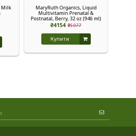
 Milk
MaryRuth Organics, Liquid
Sibu 
s
Multivitamin Prenatal &
Oil H
Postnatal, Berry, 32 oz (946 ml)
₴4154
₴5077
Купити