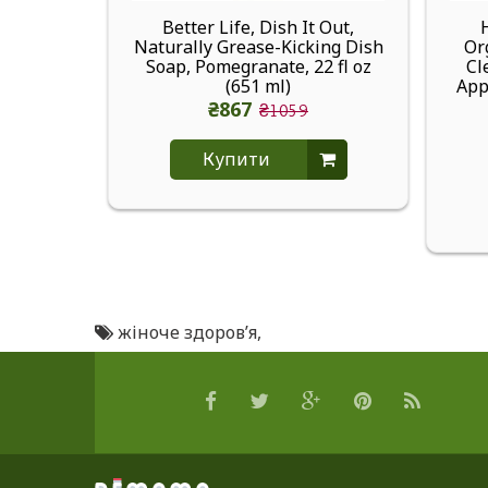
Better Life, Dish It Out,
Naturally Grease-Kicking Dish
Or
Soap, Pomegranate, 22 fl oz
Cl
(651 ml)
App
₴867
₴1059
Купити
жіноче здоров’я
,