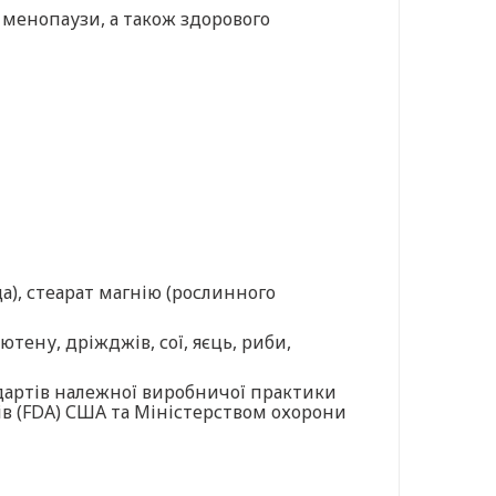
 менопаузи, а також здорового
а), стеарат магнію (рослинного
тену, дріжджів, сої, яєць, риби,
ндартів належної виробничої практики
тів (FDA) США та Міністерством охорони