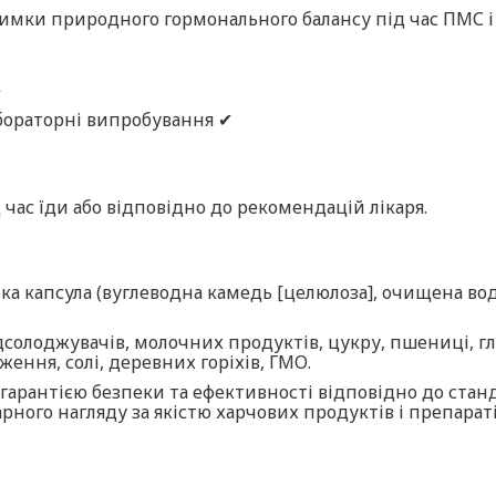
римки природного гормонального балансу під час ПМС і
✔
бораторні випробування ✔
 час їди або відповідно до рекомендацій лікаря.
ка капсула (вуглеводна камедь [целюлоза], очищена вод
солоджувачів, молочних продуктів, цукру, пшениці, глю
ення, солі, деревних горіхів, ГМО.
з гарантією безпеки та ефективності відповідно до ста
арного нагляду за якістю харчових продуктів і препара