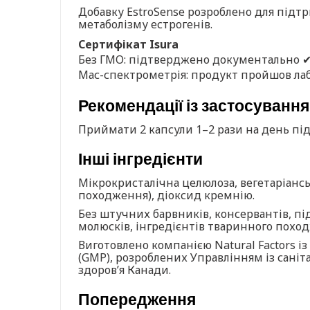
Добавку EstroSense розроблено для підт
метаболізму естрогенів.
Сертифікат Isura
Без ГМО: підтверджено документально 
Мас-спектрометрія: продукт пройшов ла
Рекомендації із застосування
Приймати 2 капсули 1–2 рази на день під
Інші інгредієнти
Мікрокристалічна целюлоза, вегетаріансь
походження), діоксид кремнію.
Без штучних барвників, консервантів, під
молюсків, інгредієнтів тваринного походж
Виготовлено компанією Natural Factors і
(GMP), розроблених Управлінням із саніт
здоров’я Канади.
Попередження