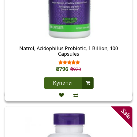
Natrol, Acidophilus Probiotic, 1 Billion, 100
Capsules
₴796
₴973
Купити
Sale