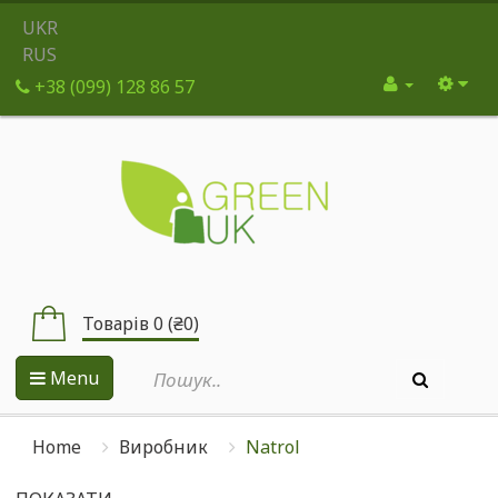
UKR
RUS
+38 (099) 128 86 57
Товарів 0 (₴0)
Menu
Home
Виробник
Natrol