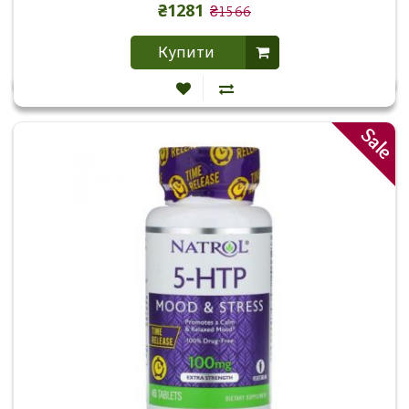
₴1281
₴1566
Купити
Sale