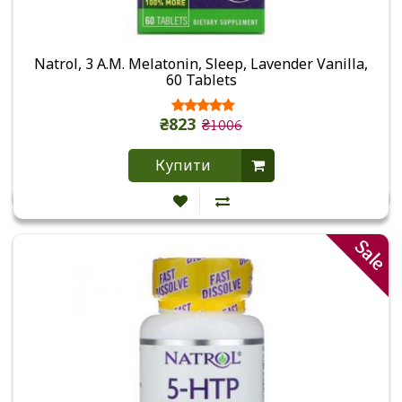
Natrol, 3 A.M. Melatonin, Sleep, Lavender Vanilla,
60 Tablets
₴823
₴1006
Купити
Sale