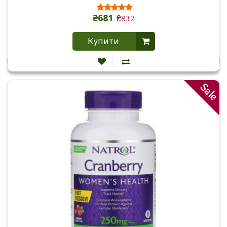
₴681
₴832
Купити
Sale