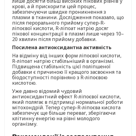
лише досягти більш високих пікових рівнів у
крові, а й прискорити цей процес,
забезпечуючи швидке проникнення з
плазми в тканини. Дослідження показало, що
після перорального прийому супер-R-
ліпоєвої кислоти, R-ліпоат натрію досяг
пікової концентрації в плазмі лише через 10–
20 хвилин після прийому добавки.
Посилена антиоксидантна активність
На відміну від інших форм ліпоєвої кислоти,
R-ліпоат натрію стабільніший в організмі.
Підвищена стабільність цієї поліпшеної
добавки є причиною її кращого засвоєння та
біодоступності порівняно з R-ліпоєвою
кислотою.
Уже давно відомий чудовий
антиоксидантний ефект R-ліпоєвої кислоти,
який полягає в підтримці нормальної роботи
мітохондрій. Тепер супер-R-ліпоєва кислота
забезпечує ще більше переваг, зберігаючи
клітинну енергію на рівні молодого
організму.