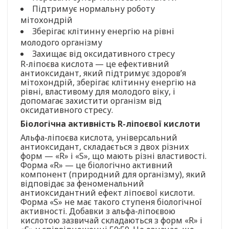
Підтримує нормальну роботу
мітохондрій
Зберігає клітинну енергію на рівні
молодого організму
Захищає від оксидативного стресу
R-ліпоєва кислота — це ефективний
антиоксидант, який підтримує здоров’я
мітохондрій, зберігає клітинну енергію на
рівні, властивому для молодого віку, і
допомагає захистити організм від
оксидативного стресу.
Біологічна активність R-ліпоєвої кислоти
Альфа-ліпоєва кислота, універсальний
антиоксидант, складається з двох різних
форм — «R» і «S», що мають різні властивості.
Форма «R» — це біологічно активний
компонент (природний для організму), який
відповідає за феноменальний
антиоксидантний ефект ліпоєвої кислоти.
Форма «S» не має такого ступеня біологічної
активності. Добавки з альфа-ліпоєвою
кислотою зазвичай складаються з форм «R» і