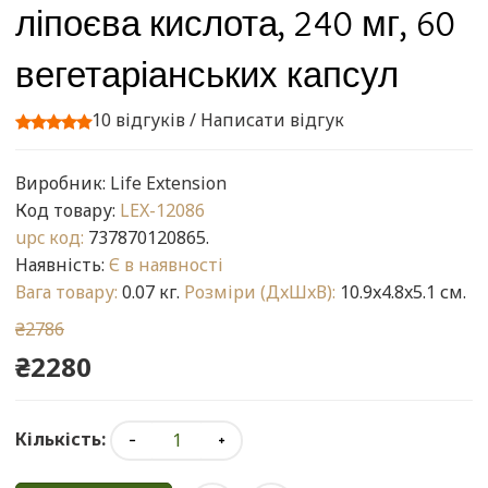
ліпоєва кислота, 240 мг, 60
вегетаріанських капсул
10 відгуків
/
Написати відгук
Виробник:
Life Extension
Код товару:
LEX-12086
upc код:
737870120865.
Наявність:
Є в наявності
Вага товару:
0.07 кг.
Розміри (ДxШxВ):
10.9x4.8x5.1 см.
₴2786
₴2280
Кількість: