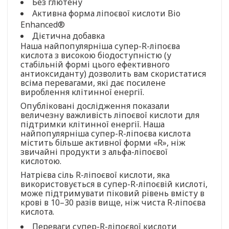
Без глютену
Активна форма ліпоєвої кислоти Bio
Enhanced®
Дієтична добавка
Наша найпопулярніша супер-R-ліпоєва
кислота з високою біодоступністю (у
стабільній формі цього ефективного
антиоксиданту) дозволить вам скористатися
всіма перевагами, які дає посилене
вироблення клітинної енергії.
Опубліковані дослідження показали
величезну важливість ліпоєвої кислоти для
підтримки клітинної енергії. Наша
найпопулярніша супер-R-ліпоєва кислота
містить більше активної форми «R», ніж
звичайні продукти з альфа-ліпоєвої
кислотою.
Натрієва сіль R-ліпоєвої кислоти, яка
використовується в супер-R-ліпоєвій кислоті,
може підтримувати піковий рівень вмісту в
крові в 10–30 разів вище, ніж чиста R-ліпоєва
кислота.
Переваги супер-R-ліпоєвої кислоти