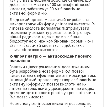
«S» у співвідношенні 50:50. Це означає, що
добавка, яка містить 100 мг альфа-ліпоєвої
кислоти, забезпечує 50 мг біологічно
активної форми «R».
Людський організм зазвичай виробляє та
використовує «R» форму ліпоєвої кислоти. R-
ліпоєва кислота допомагає підтримувати
нормальну запальну реакцію, нейтралізує
вільні радикали та, як відомо, є більш
біодоступною, ніж комбіновані форми «R» і
«S», які зазвичай містяться в добавках з
альфа-ліпоєвою кислотою.
R-ліпоат натрію — антиоксидант нового
покоління
Завдяки цілеспрямованим дослідженням
була розроблена нова форма R-ліпоєвої
кислоти, яка є ефективним антиоксидантом.
Інноваційний процес перетворює біологічно
активну R-форму ліпоєвої кислоти на R-
ліпоат натрію, який у дослідженні на людях
досяг вищих пікових рівнів у крові, ніж чиста
R-ліпоєва кислота.
Нова сполука ліпоєвої кислоти дозволяє не