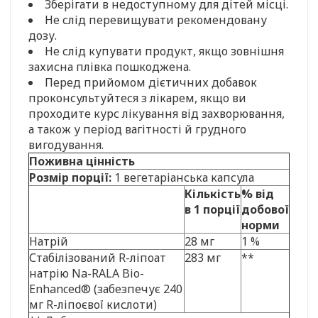
Зберігати в недоступному для дітей місці.
Не слід перевищувати рекомендовану
дозу.
Не слід купувати продукт, якщо зовнішня
захисна плівка пошкоджена.
Перед прийомом дієтичних добавок
проконсультуйтеся з лікарем, якщо ви
проходите курс лікування від захворювання,
а також у період вагітності й грудного
вигодування.
Поживна цінність
Розмір порції:
1 вегетаріанська капсула
Кількість
% від
в 1 порції
добової
норми
Натрій
28 мг
1 %
Стабілізований R-ліпоат
283 мг
**
натрію Na-RALA Bio-
Enhanced® (забезпечує 240
мг R-ліпоєвої кислоти)