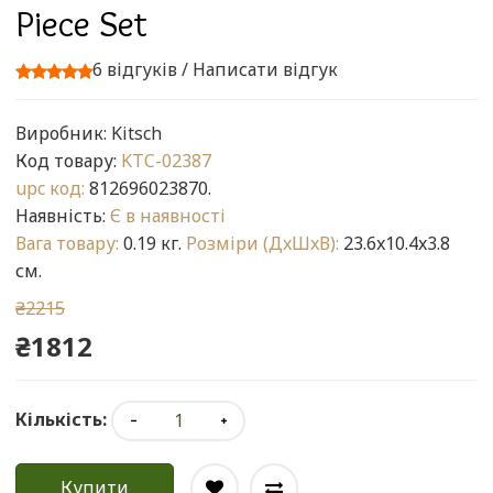
Piece Set
6 відгуків
/
Написати відгук
Виробник:
Kitsch
Код товару:
KTC-02387
upc код:
812696023870.
Наявність:
Є в наявності
Вага товару:
0.19 кг.
Розміри (ДxШxВ):
23.6x10.4x3.8
см.
₴2215
₴1812
Кількість:
Купити