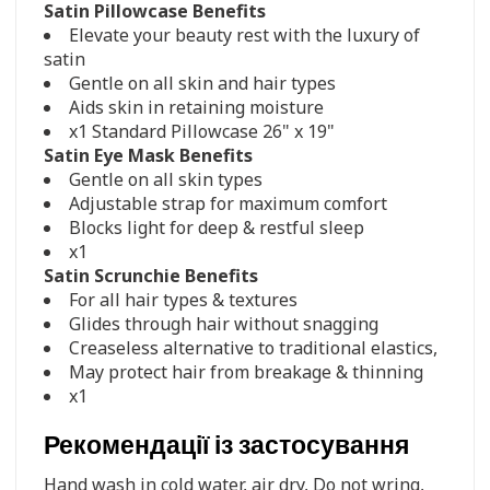
Satin Pillowcase Benefits
Elevate your beauty rest with the luxury of
satin
Gentle on all skin and hair types
Aids skin in retaining moisture
x1 Standard Pillowcase 26" x 19"
Satin Eye Mask Benefits
Gentle on all skin types
Adjustable strap for maximum comfort
Blocks light for deep & restful sleep
x1
Satin Scrunchie Benefits
For all hair types & textures
Glides through hair without snagging
Creaseless alternative to traditional elastics,
May protect hair from breakage & thinning
x1
Рекомендації із застосування
Hand wash in cold water, air dry, Do not wring,