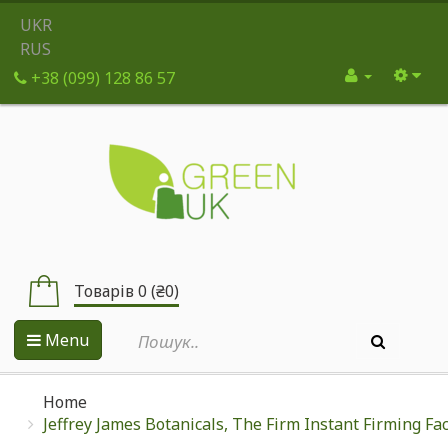
UKR
RUS
+38 (099) 128 86 57
Товарів 0 (₴0)
Menu
Home
Jeffrey James Botanicals, The Firm Instant Firming Facel