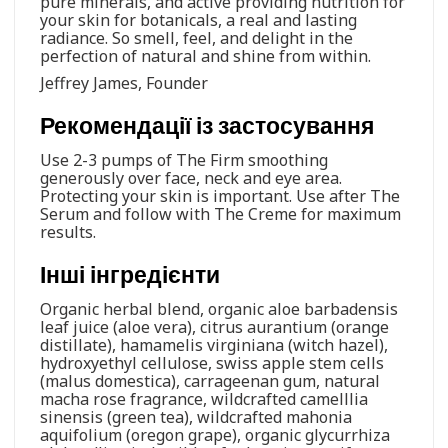
pure minerals, and active providing nutrition for
your skin for botanicals, a real and lasting
radiance. So smell, feel, and delight in the
perfection of natural and shine from within.
Jeffrey James, Founder
Рекомендації із застосування
Use 2-3 pumps of The Firm smoothing
generously over face, neck and eye area.
Protecting your skin is important. Use after The
Serum and follow with The Creme for maximum
results.
Інші інгредієнти
Organic herbal blend, organic aloe barbadensis
leaf juice (aloe vera), citrus aurantium (orange
distillate), hamamelis virginiana (witch hazel),
hydroxyethyl cellulose, swiss apple stem cells
(malus domestica), carrageenan gum, natural
macha rose fragrance, wildcrafted camelllia
sinensis (green tea), wildcrafted mahonia
aquifolium (oregon grape), organic glycurrhiza