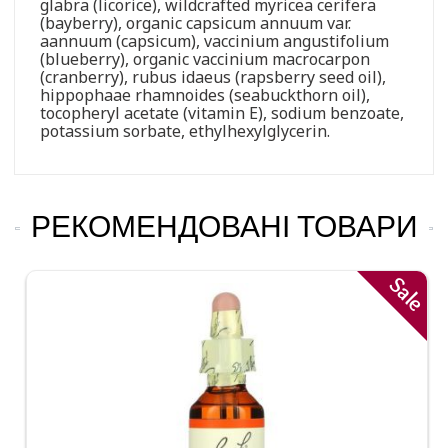
glabra (licorice), wildcrafted myricea cerifera
(bayberry), organic capsicum annuum var.
aannuum (capsicum), vaccinium angustifolium
(blueberry), organic vaccinium macrocarpon
(cranberry), rubus idaeus (rapsberry seed oil),
hippophaae rhamnoides (seabuckthorn oil),
tocopheryl acetate (vitamin E), sodium benzoate,
potassium sorbate, ethylhexylglycerin.
РЕКОМЕНДОВАНІ ТОВАРИ
Sale