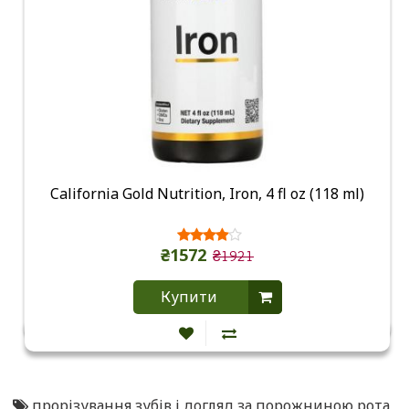
California Gold Nutrition, Iron, 4 fl oz (118 ml)
₴1572
₴1921
Купити
прорізування зубів і догляд за порожниною рота
,