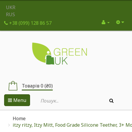
UKR
RUS
+38 (099) 128 86 57
Товарів 0 (₴0)
Menu
Home
itzy ritzy, Itzy Mitt, Food Grade Silicone Teether, 3+ 