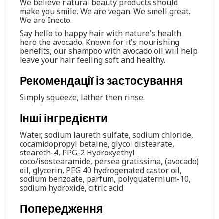
We believe natural beauty products should
make you smile. We are vegan. We smell great.
We are Inecto.
Say hello to happy hair with nature's health
hero the avocado. Known for it's nourishing
benefits, our shampoo with avocado oil will help
leave your hair feeling soft and healthy.
Рекомендації із застосування
Simply squeeze, lather then rinse.
Інші інгредієнти
Water, sodium laureth sulfate, sodium chloride,
cocamidopropyl betaine, glycol distearate,
steareth-4, PPG-2 Hydroxyethyl
coco/isostearamide, persea gratissima, (avocado)
oil, glycerin, PEG 40 hydrogenated castor oil,
sodium benzoate, parfum, polyquaternium-10,
sodium hydroxide, citric acid
Попередження