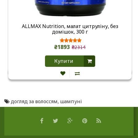
ALLMAX Nutrition, малат цитруліну, без
домішок, 300 г
₴1893
₴2314
Купити
догляд за волоссям
,
шампуні