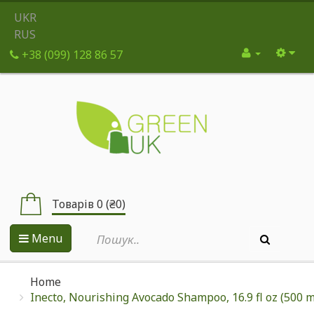
UKR
RUS
+38 (099) 128 86 57
Товарів 0 (₴0)
Menu
Home
Inecto, Nourishing Avocado Shampoo, 16.9 fl oz (500 m