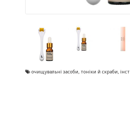
очищувальні засоби
,
тоніки й скраби
,
інс