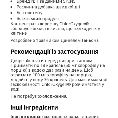
Бренд № 1 за даними SPINS
Рослинна добавка швидкої дії
Без глютену
Веганський продукт
Концентрат хлорофілу ChlorOxygen®
збільшує кількість кисню, що надходить у
клітини.
Розроблено травником Даніелем Ганьона.
Рекомендації із застосування
Добре збовтати перед використанням.
Приймати по 18 крапель (50 мг хлорофілу на
порцію) з водою два рази на день. Щоб
отримати 100 мг хлорофілу на порцію,
додайте у воду 36 крапель. Для максимальної
засвоюваності ChlorOxygen® розчиняється у
воді.
Не потребує охолодження.
Інші інгредієнти
Інші інгредієнти:
очищена вода, гліцерин