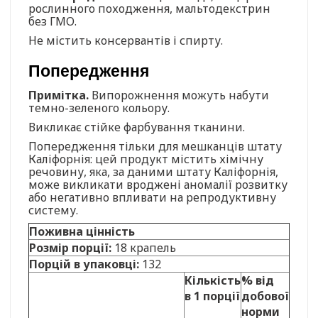
рослинного походження, мальтодекстрин
без ГМО.
Не містить консервантів і спирту.
Попередження
Примітка.
Випорожнення можуть набути
темно-зеленого кольору.
Викликає стійке фарбування тканини.
Попередження тільки для мешканців штату
Каліфорнія: цей продукт містить хімічну
речовину, яка, за даними штату Каліфорнія,
може викликати вроджені аномалії розвитку
або негативно впливати на репродуктивну
систему.
Поживна цінність
Розмір порції:
18 крапель
Порцій в упаковці:
132
Кількість
% від
в 1 порції
добової
норми