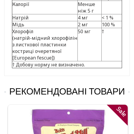
Калорії
Менше
ніж 5 г
Натрій
4 мг
< 1 %
Мідь
2 мг
100 %
Хлорофіл
50 мг
†
(натрій-мідний хлорофілін
з листкової пластинки
костриці очеретяної
[European fescue])
† Добову норму не визначено.
РЕКОМЕНДОВАНІ ТОВАРИ
Sale