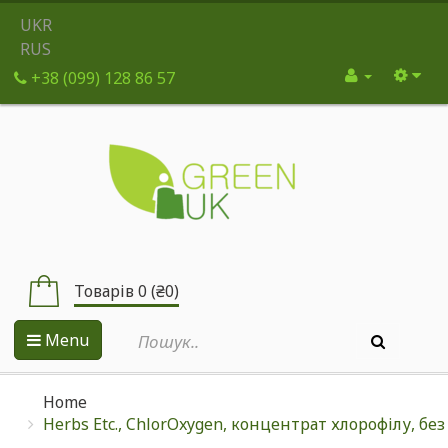
UKR
RUS
+38 (099) 128 86 57
Товарів 0 (₴0)
Menu
Home
Herbs Etc., ChlorOxygen, концентрат хлорофілу, без 