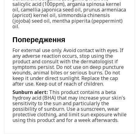
salicylic acid (100ppm), argania spinosa kernel
oil, camellia japonica seed oil, prunus armeniaca
(apricot) kernel oil, simmondsia chinensis
(jojoba) seed oil, mentha piperita (peppermint)
oil.
Попередження
For external use only. Avoid contact with eyes. If
any adverse reaction occurs, stop using the
product and consult with the dermatologist if
symptoms persist. Do not use on deep puncture
wounds, animal bites or serious burns. Do not
keep it under direct sunlight. Replace the cap
after use. Keep out of reach of children.
Sunburn alert:
This product contains a beta
hydroxy acid (BHA) that may increase your skin's
sensitivity to the sun and particularly the
possibility of sunburn. Use a sunscreen, wear
protective clothing, and limit sun exposure while
using this product and for a week afterwards.