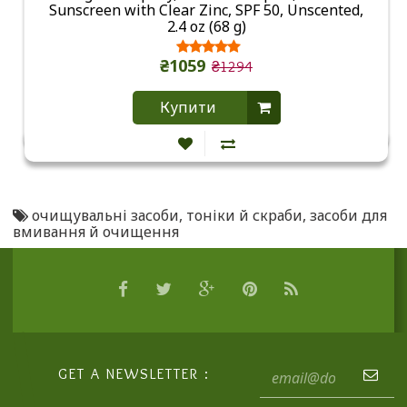
Sunscreen with Clear Zinc, SPF 50, Unscented,
2.4 oz (68 g)
₴1059
₴1294
Купити
очищувальні засоби
,
тоніки й скраби
,
засоби для
вмивання й очищення
GET A NEWSLETTER :