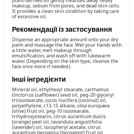
plant-derived oil gently cleanses away heavy
makeup, sebum from pores, and dead skin cells.
It provides a clean skin condition by taking care
of excessive oil.
Рекомендації із застосування
Dispense an appropriate amount onto your dry
palm and massage the face. Wet your hands with
a little water, melt makeup through
emulsification, and wash off with lukewarm
water. (Depending on the skin type, cleanse the
face once more if needed.)
Інші інгредієнти
Mineral oil, ethylhexyl stearate, carthamus
tinctorius (safflower) seed oil, peg-20 glyceryl
triisostearate, cocos nucifera (coconut) oil,
polyethylene, c13-15 alkane, olea europaea
(olive) fruit oil, peg-10 isostearate,
trihydroxystearin, citrus aurantium dulcis
(orange) peel oil, lavandula angustifolia
(lavender) oil, tocopheryl acetate, citrus
aurantium bergamia (bergamot) fruit oil,