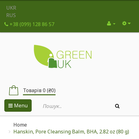
UKR
RUS
+38 (099) 128 86 57
Товарів 0 (₴0)
Menu
Home
Hanskin, Pore Cleansing Balm, BHA, 2.82 oz (80 g)