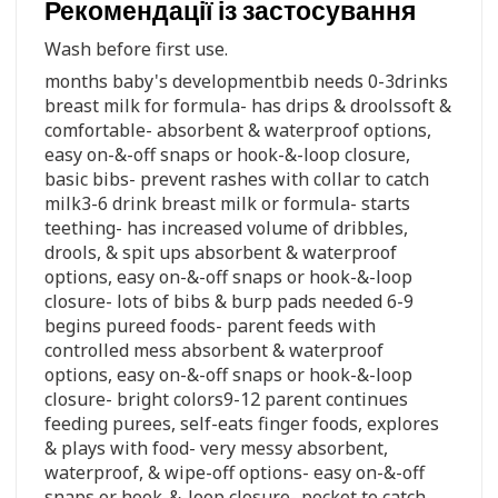
Рекомендації із застосування
Wash before first use.
months baby's developmentbib needs 0-3drinks
breast milk for formula- has drips & droolssoft &
comfortable- absorbent & waterproof options,
easy on-&-off snaps or hook-&-loop closure,
basic bibs- prevent rashes with collar to catch
milk3-6 drink breast milk or formula- starts
teething- has increased volume of dribbles,
drools, & spit ups absorbent & waterproof
options, easy on-&-off snaps or hook-&-loop
closure- lots of bibs & burp pads needed 6-9
begins pureed foods- parent feeds with
controlled mess absorbent & waterproof
options, easy on-&-off snaps or hook-&-loop
closure- bright colors9-12 parent continues
feeding purees, self-eats finger foods, explores
& plays with food- very messy absorbent,
waterproof, & wipe-off options- easy on-&-off
snaps or hook-&-loop closure- pocket to catch