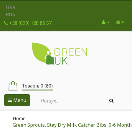
UKR
RUS
+38 (099) 128 86 57
Товарів 0 (₴0)
Menu
Home
Green Sprouts, Stay Dry Milk Catcher Bibs, 0-6 Months