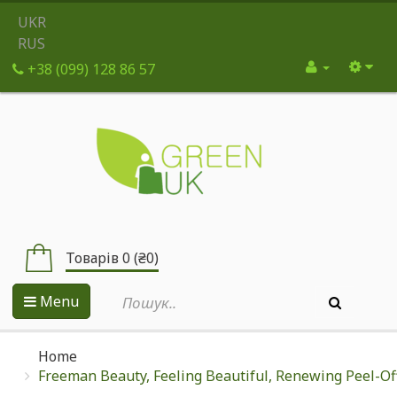
UKR
RUS
+38 (099) 128 86 57
Товарів 0 (₴0)
Menu
Home
Freeman Beauty, Feeling Beautiful, Renewing Peel-Off