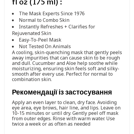
fl oz (175 ml) :
The Mask Experts Since 1976
Normal to Combo Skin
Instantly Refreshes + Clarifies for
Rejuvenated Skin
Easy-To-Peel Mask
Not Tested On Animals
A cooling, skin-quenching mask that gently peels
away impurities that can cause skin to be rough
and dull. Cucumber and Aloe help soothe while
moisturizing, ensuring skin feels soft and silky-
smooth after every use. Perfect for normal to
combination skin.
Рекомендації із застосування
Apply an even layer to clean, dry face. Avoiding
eye area, eye brows, hair line, and lips. Leave on
10-15 minutes or until dry. Gently peel off mask
from outer edges. Rinse with warm water. Use
twice a week or as often as needed