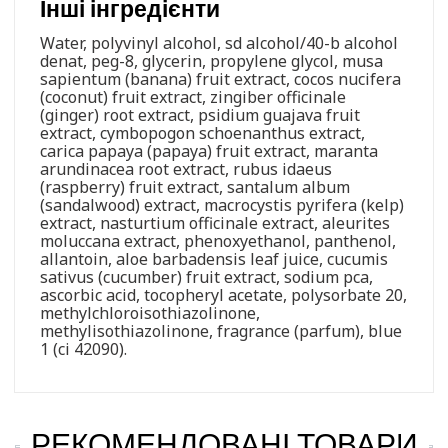
Інші інгредієнти
Water, polyvinyl alcohol, sd alcohol/40-b alcohol
denat, peg-8, glycerin, propylene glycol, musa
sapientum (banana) fruit extract, cocos nucifera
(coconut) fruit extract, zingiber officinale
(ginger) root extract, psidium guajava fruit
extract, cymbopogon schoenanthus extract,
carica papaya (papaya) fruit extract, maranta
arundinacea root extract, rubus idaeus
(raspberry) fruit extract, santalum album
(sandalwood) extract, macrocystis pyrifera (kelp)
extract, nasturtium officinale extract, aleurites
moluccana extract, phenoxyethanol, panthenol,
allantoin, aloe barbadensis leaf juice, cucumis
sativus (cucumber) fruit extract, sodium pca,
ascorbic acid, tocopheryl acetate, polysorbate 20,
methylchloroisothiazolinone,
methylisothiazolinone, fragrance (parfum), blue
1 (ci 42090).
РЕКОМЕНДОВАНІ ТОВАРИ