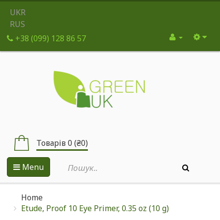
UKR
RUS
+38 (099) 128 86 57
Товарів 0 (₴0)
Menu
Home
Etude, Proof 10 Eye Primer, 0.35 oz (10 g)