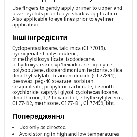
Use fingers to gently apply primer to upper and
lower eyelids prior to eye shadow application.
Also applicable to eye lines prior to eyeliner
application.
Інші інгредієнти
Cyclopentasiloxane, talc, mica (CI 77019),
hydrogenated polysobutene,
trimethylsiloxysilicate, isododecane,
trihydroxystearin, vp/hexadecane copolymer,
polysobutene, disteardimonium hectorite, silica
dimethyl silylate, titanium dioxide (CI 77891),
beeswax, peg-40 stearate, sorbitan
sesquioleate, propylene carbonate, bismuth
oxychloride, caprylyl glycol, cyclohexasiloxane,
dimethicone, 1,2-hexanediol, ethylhexylglycerin,
CI 77492, methicone, CI 77491, CI 77499, bht.
Попередження
Use only as directed.
Avoid storing in high and low temperatures