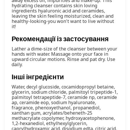
away excess oil, impurities and make-up. This
hydrating cleanser contains skin loving
ingredients hyaluronic acid and ceramides,
leaving the skin feeling moisturized, clean and
healthy-looking-you won't want to live without
it!
Рекомендації із застосування
Lather a dime-size of the cleanser between your
hands with water. Massage onto your face in
upward circular motions. Rinse and pat dry. Use
daily.
Інші інгредієнти
Water, decyl glucoside, cocamidopropyl betaine,
glycerin, sodium chloride, palmitoyl tripeptide-1,
palmitoyl tetrapeptide-7, ceramide np, ceramide
ap, ceramide eop, sodium hyaluronate,
fragrance, phenoxyethanol, propanediol,
xanthan gum, acrylates/beheneth-25
methacrylate copolymer, hydroxyacetophenone,
1,2-hexanediol, ethylhexylglycerin,
caprylhydroxamic acid, disodium edta, citric acid,