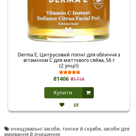
Derma E, Цитрусовий пілінг для обличчя з
вітаміном С для миттєвого сяйва, 56 г
(2 унції)
₴1406
₴1718
Купити
очищувальні засоби
,
тоніки й скраби
,
засоби для
вмивання й очищення