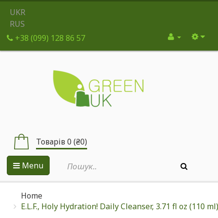
UKR
RUS
+38 (099) 128 86 57
Товарів 0 (₴0)
Menu
Home
E.L.F., Holy Hydration! Daily Cleanser, 3.71 fl oz (110 ml