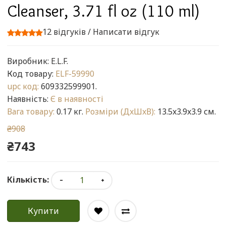
Cleanser, 3.71 fl oz (110 ml)
12 відгуків
/
Написати відгук
Виробник:
E.L.F.
Код товару:
ELF-59990
upc код:
609332599901.
Наявність:
Є в наявності
Вага товару:
0.17 кг.
Розміри (ДxШxВ):
13.5x3.9x3.9 см.
₴908
₴743
Кількість:
Купити