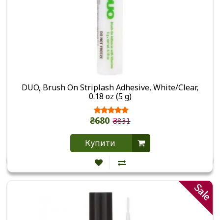
DUO, Brush On Striplash Adhesive, White/Clear,
0.18 oz (5 g)
₴680
₴831
Купити
Sale