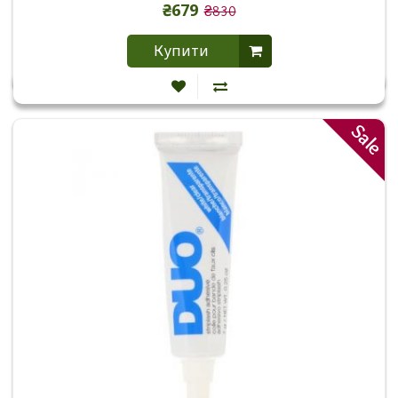
₴679
₴830
Купити
Sale