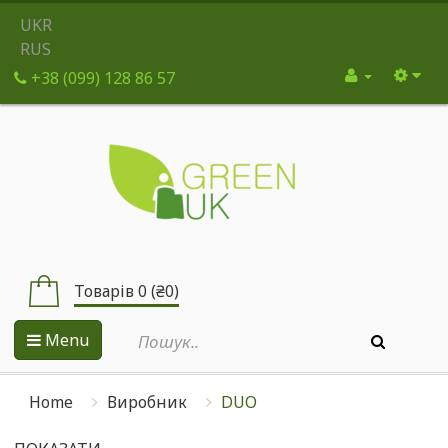
UKR
RUS
+38 (099) 128 86 57
Товарів 0 (₴0)
Menu
Home
Виробник
DUO