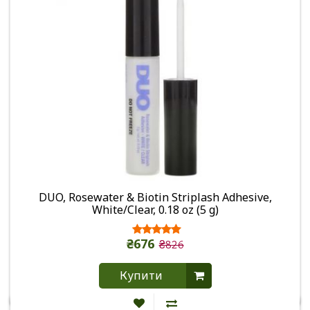
DUO, Rosewater & Biotin Striplash Adhesive,
White/Clear, 0.18 oz (5 g)
₴676
₴826
Купити