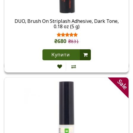
DUO, Brush On Striplash Adhesive, Dark Tone,
0.18 oz (5 g)
₴680
₴831
Купити
Sale