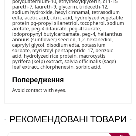
polyquaternium-10, ethylhexylglycerin, c11-15
pareth-7, laureth-9, glycerin, trideceth-12,
sodium hydroxide, hexyl cinnamal, tetrasodium
edta, acetic acid, citric acid, hydrolyzed vegetable
protein pg-propyl silanetriol, tocopherol, sodium
acetate, peg-4 dilaurate, peg-4 laurate,
iodopropynyl butylcarbamate, peg-4, helianthus
annuus (sunflower) seed oil, 1,2-hexanediol,
caprylyl glycol, disodium edta, potassium
sorbate, myristoyl pentapeptide-17, benzoic
acid, hydrolyzed rice protein, macrocystis
pyrifera (kelp) extract, salvia officinalis (sage)
leaf extract, chlorphenesin, sorbic acid.
Попередження
Avoid contact with eyes.
РЕКОМЕНДОВАНІ ТОВАРИ