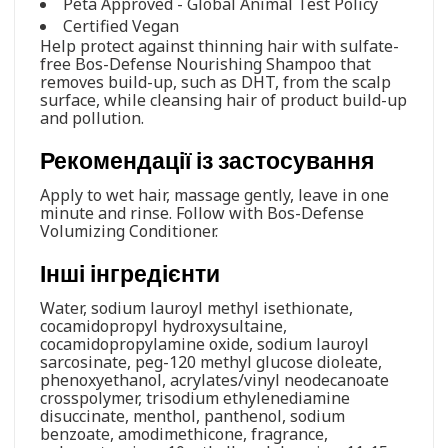
Peta Approved - Global Animal Test Policy
Certified Vegan
Help protect against thinning hair with sulfate-
free Bos-Defense Nourishing Shampoo that
removes build-up, such as DHT, from the scalp
surface, while cleansing hair of product build-up
and pollution.
Рекомендації із застосування
Apply to wet hair, massage gently, leave in one
minute and rinse. Follow with Bos-Defense
Volumizing Conditioner.
Інші інгредієнти
Water, sodium lauroyl methyl isethionate,
cocamidopropyl hydroxysultaine,
cocamidopropylamine oxide, sodium lauroyl
sarcosinate, peg-120 methyl glucose dioleate,
phenoxyethanol, acrylates/vinyl neodecanoate
crosspolymer, trisodium ethylenediamine
disuccinate, menthol, panthenol, sodium
benzoate, amodimethicone, fragrance,