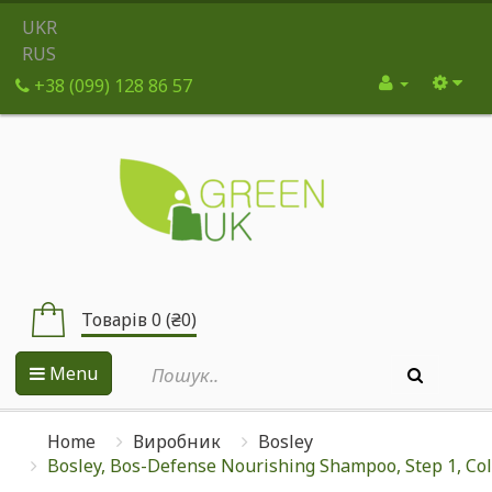
UKR
RUS
+38 (099) 128 86 57
Товарів 0 (₴0)
Menu
Home
Виробник
Bosley
Bosley, Bos-Defense Nourishing Shampoo, Step 1, Color