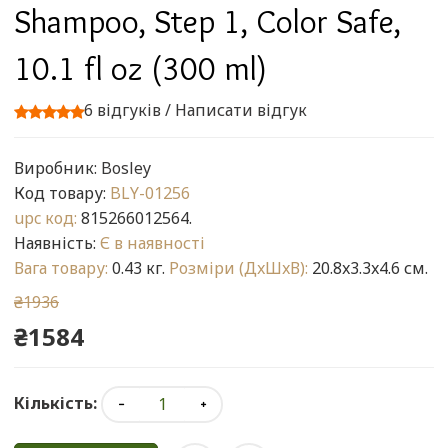
Shampoo, Step 1, Color Safe,
10.1 fl oz (300 ml)
6 відгуків
/
Написати відгук
Виробник:
Bosley
Код товару:
BLY-01256
upc код:
815266012564.
Наявність:
Є в наявності
Вага товару:
0.43 кг.
Розміри (ДxШxВ):
20.8x3.3x4.6 см.
₴1936
₴1584
Кількість: