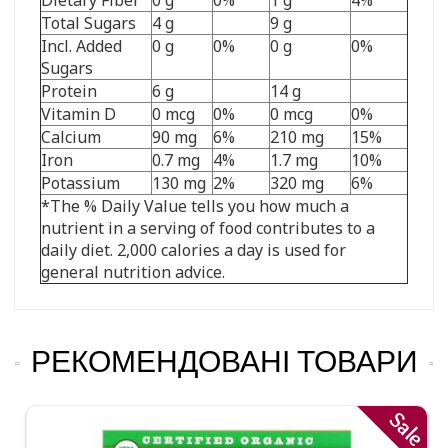
Total Sugars
4 g
9 g
Incl. Added
0 g
0%
0 g
0%
Sugars
Protein
6 g
14 g
Vitamin D
0 mcg
0%
0 mcg
0%
Calcium
90 mg
6%
210 mg
15%
Iron
0.7 mg
4%
1.7 mg
10%
Potassium
130 mg
2%
320 mg
6%
*The % Daily Value tells you how much a
nutrient in a serving of food contributes to a
daily diet. 2,000 calories a day is used for
general nutrition advice.
РЕКОМЕНДОВАНІ ТОВАРИ
Sale