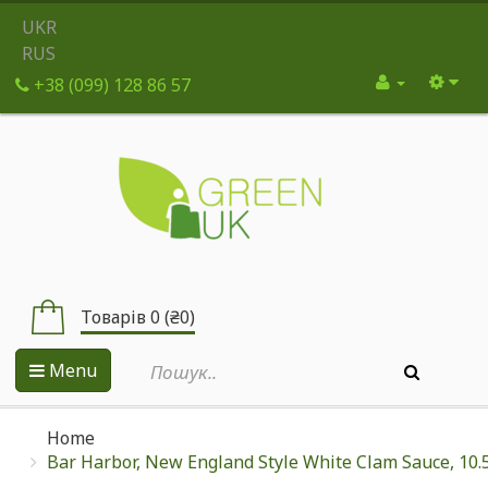
UKR
RUS
+38 (099) 128 86 57
Товарів 0 (₴0)
Menu
Home
Bar Harbor, New England Style White Clam Sauce, 10.5