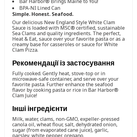
Bar Harbor® Brings Maine to You!
BPA-NI Lined Can
Simple. Honest. Seafood.
Our delicious New England Style White Clam
Sauce is loaded with MSC® certified, sustainable
Sea Clams and quality ingredients. The perfect,
Heat & Eat, sauce over your favorite pasta or as a
creamy base for casseroles or sauce for White
Clam Pizza.
Рекомендації із застосування
Fully cooked. Gently heat, stove-top or in
microwave-safe container, and serve over your
favorite pasta. Further enhance the seafood
flavor by cooking pasta or rice in Bar Harbor®
Clam Juice!
Інші інгредієнти
Milk, water, clams, non-GMO, expeller-pressed
canola oil, wheat flour, salt, dehydrated onion,
sugar (from evaporated cane juice), garlic,
parsley, white pepper, oregano.