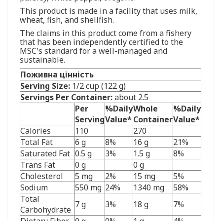
This product is made in a facility that uses milk,
wheat, fish, and shellfish.
The claims in this product come from a fishery
that has been independently certified to the
MSC's standard for a well-managed and
sustainable.
Поживна цінність
Serving Size:
1/2 cup (122 g)
Servings Per Container:
about 2.5
Per
%Daily
Whole
%Daily
Serving
Value*
Container
Value*
Calories
110
270
Total Fat
6 g
8%
16 g
21%
Saturated Fat
0.5 g
3%
1.5 g
8%
Trans Fat
0 g
0 g
Cholesterol
5 mg
2%
15 mg
5%
Sodium
550 mg
24%
1340 mg
58%
Total
7 g
3%
18 g
7%
Carbohydrate
Dietary Fiber
0 g
0%
1 g
4%