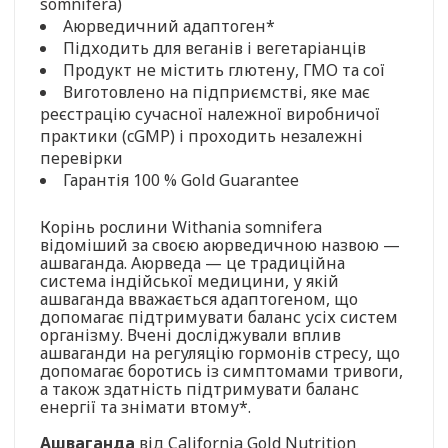
somnifera)
Аюрведичний адаптоген*
Підходить для веганів і вегетаріанців
Продукт не містить глютену, ГМО та сої
Виготовлено на підприємстві, яке має
реєстрацію сучасної належної виробничої
практики (cGMP) і проходить незалежні
перевірки
Гарантія 100 % Gold Guarantee
Корінь рослини Withania somnifera
відоміший за своєю аюрведичною назвою —
ашваганда. Аюрведа — це традиційна
система індійської медицини, у якій
ашваганда вважається адаптогеном, що
допомагає підтримувати баланс усіх систем
організму. Вчені досліджували вплив
ашваганди на регуляцію гормонів стресу, що
допомагає боротись із симптомами тривоги,
а також здатність підтримувати баланс
енергії та знімати втому*.
Ашваганда
від California Gold Nutrition