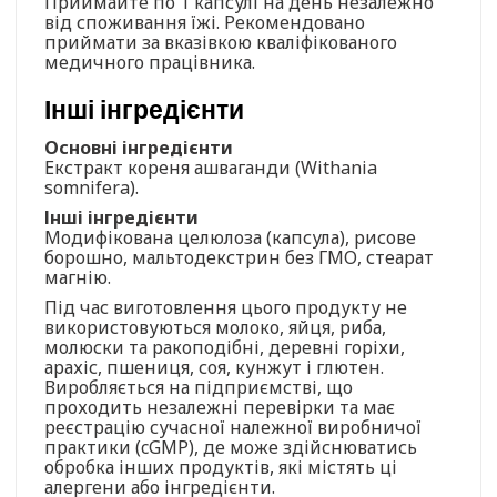
Приймайте по 1 капсулі на день незалежно
від споживання їжі. Рекомендовано
приймати за вказівкою кваліфікованого
медичного працівника.
Інші інгредієнти
Основні інгредієнти
Екстракт кореня ашваганди (Withania
somnifera).
Інші інгредієнти
Модифікована целюлоза (капсула), рисове
борошно, мальтодекстрин без ГМО, стеарат
магнію.
Під час виготовлення цього продукту не
використовуються молоко, яйця, риба,
молюски та ракоподібні, деревні горіхи,
арахіс, пшениця, соя, кунжут і глютен.
Виробляється на підприємстві, що
проходить незалежні перевірки та має
реєстрацію сучасної належної виробничої
практики (cGMP), де може здійснюватись
обробка інших продуктів, які містять ці
алергени або інгредієнти.