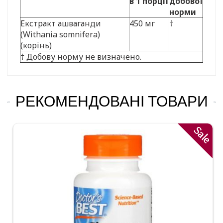
в 1 порції
добової
норми
Екстракт ашваганди
450 мг
†
(Withania somnifera)
(корінь)
† Добову норму не визначено.
РЕКОМЕНДОВАНІ ТОВАРИ
Sale