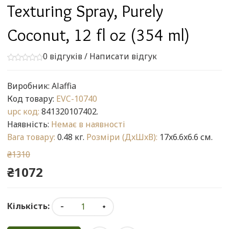
Texturing Spray, Purely
Coconut, 12 fl oz (354 ml)
0 відгуків
/
Написати відгук
Виробник:
Alaffia
Код товару:
EVC-10740
upc код:
841320107402.
Наявність:
Немає в наявності
Вага товару:
0.48 кг.
Розміри (ДxШxВ):
17x6.6x6.6 см.
₴1310
₴1072
Кількість: