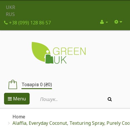
UKR
RUS
+38 (099) 128 86 57
Товарів 0 (₴0)
Menu
Home
Alaffia, Everyday Coconut, Texturing Spray, Purely Coco