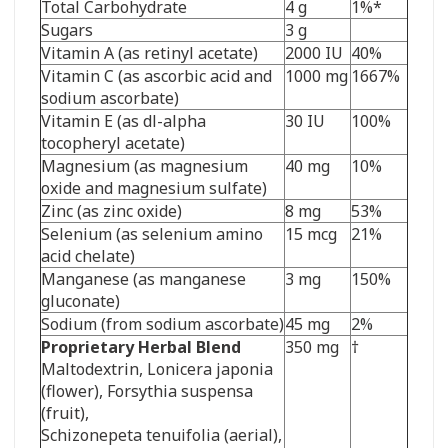
Total Carbohydrate
4 g
1%*
Sugars
3 g
Vitamin A (as retinyl acetate)
2000 IU
40%
Vitamin C (as ascorbic acid and
1000 mg
1667%
sodium ascorbate)
Vitamin E (as dl-alpha
30 IU
100%
tocopheryl acetate)
Magnesium (as magnesium
40 mg
10%
oxide and magnesium sulfate)
Zinc (as zinc oxide)
8 mg
53%
Selenium (as selenium amino
15 mcg
21%
acid chelate)
Manganese (as manganese
3 mg
150%
gluconate)
Sodium (from sodium ascorbate)
45 mg
2%
Proprietary Herbal Blend
350 mg
†
Maltodextrin, Lonicera japonia
(flower), Forsythia suspensa
(fruit),
Schizonepeta tenuifolia (aerial),