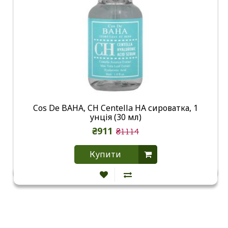
Cos De BAHA, CH Centella HA сироватка, 1
унція (30 мл)
₴911
₴1114
Купити