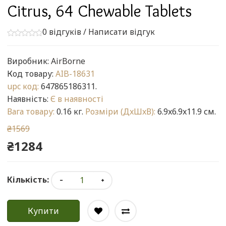
Citrus, 64 Chewable Tablets
0 відгуків
/
Написати відгук
Виробник:
AirBorne
Код товару:
AIB-18631
upc код:
647865186311.
Наявність:
Є в наявності
Вага товару:
0.16 кг.
Розміри (ДxШxВ):
6.9x6.9x11.9 см.
₴1569
₴1284
Кількість:
Купити