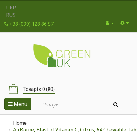
UKR
RUS
+38 (099) 128 86 57
Товарів 0 (₴0)
Menu
Home
AirBorne, Blast of Vitamin C, Citrus, 64 Chewable Tab