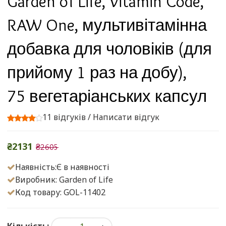
Garden of Life, Vitamin Code,
RAW One, мультивітамінна
добавка для чоловіків (для
прийому 1 раз на добу),
75 вегетаріанських капсул
11 відгуків
/
Написати відгук
₴2131
₴2605
Наявність:Є в наявності
Виробник:
Garden of Life
Код товару: GOL-11402
Кількість: