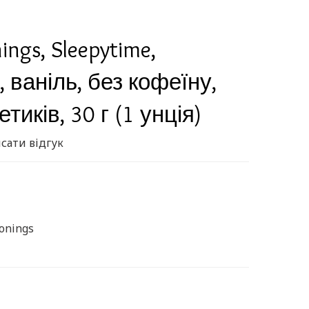
nings, Sleepytime,
 ваніль, без кофеїну,
тиків, 30 г (1 унція)
сати відгук
sonings