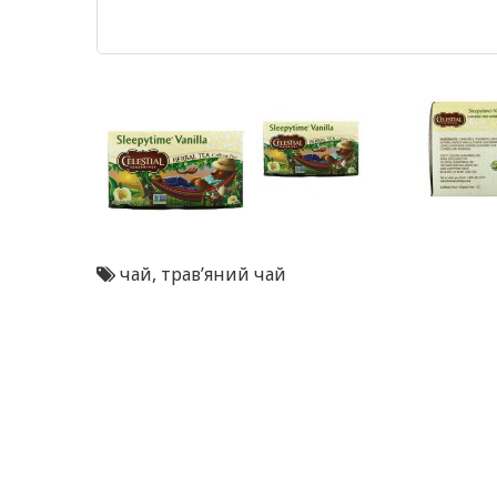
чай
,
трав’яний чай