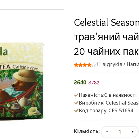
Celestial Seaso
трав’яний чай,
20 чайних паке
11 відгуків
/
Напи
₴640
₴782
Наявність:Є в наявності
Виробник:
Celestial Sea
Код товару: CES-51654
Кількість: