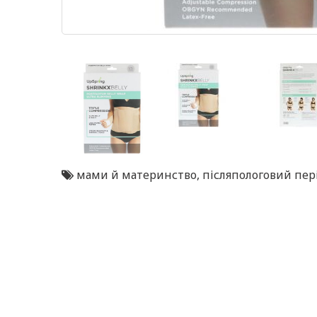
мами й материнство
,
післяпологовий пер