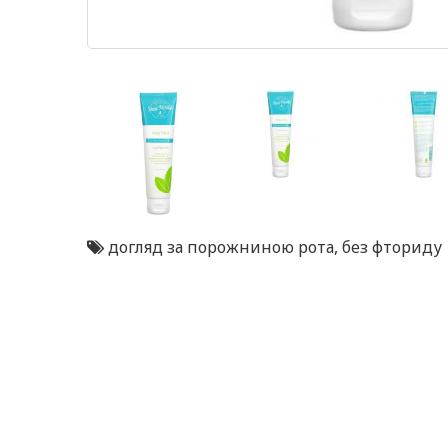
догляд за порожниною рота
,
без фториду