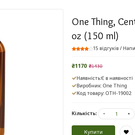
One Thing, Cente
oz (150 ml)
15 відгуків
/
Напи
₴1170
₴1430
Наявність:Є в наявності
Виробник:
One Thing
Код товару: OTH-19002
Кількість:
Купити