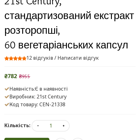
21st Century,
стандартизований екстракт
розторопші,
60 вегетаріанських капсул
12 відгуків
/
Написати відгук
₴782
₴955
Наявність:Є в наявності
Виробник:
21st Century
Код товару: CEN-21338
Кількість: