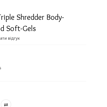
Triple Shredder Body-
id Soft-Gels
ати відгук
s