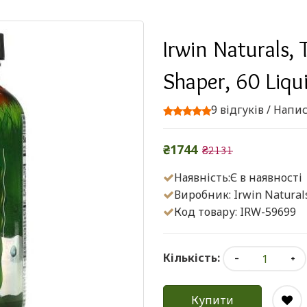
Irwin Naturals, 
Shaper, 60 Liqu
9 відгуків
/
Напис
₴1744
₴2131
Наявність:Є в наявності
Виробник:
Irwin Natural
Код товару: IRW-59699
Кількість:
Купити