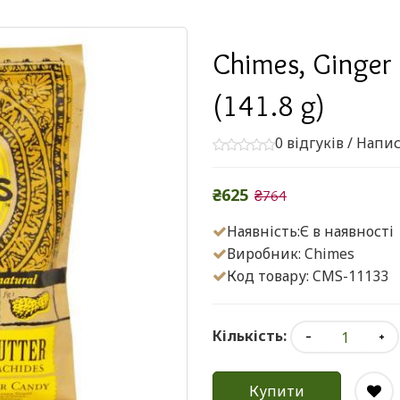
Chimes, Ginger 
(141.8 g)
0 відгуків
/
Напис
₴625
₴764
Наявність:Є в наявності
Виробник:
Chimes
Код товару: CMS-11133
Кількість:
Купити