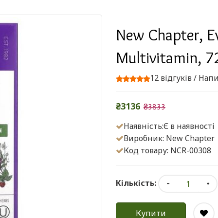
New Chapter, E
Multivitamin, 7
12 відгуків
/
Напи
₴3136
₴3833
Наявність:Є в наявності
Виробник:
New Chapter
Код товару: NCR-00308
Кількість:
Купити