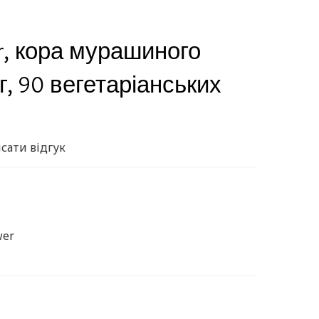
er, кора мурашиного
г, 90 вегетаріанських
сати відгук
wer