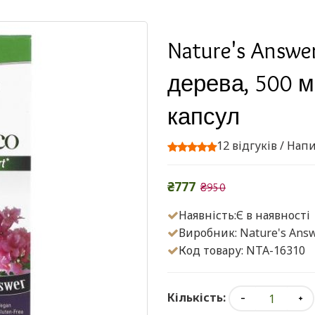
Nature's Answ
дерева, 500 м
капсул
12 відгуків
/
Напи
₴777
₴950
Наявність:Є в наявності
Виробник:
Nature's Ans
Код товару: NTA-16310
Кількість: